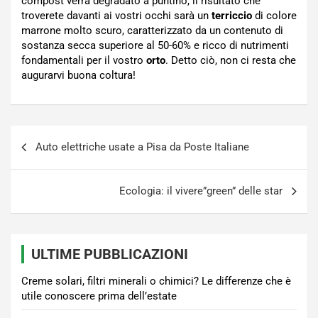
compost verrà degradato a puntino, il risultato che
troverete davanti ai vostri occhi sarà un
terriccio
di colore
marrone molto scuro, caratterizzato da un contenuto di
sostanza secca superiore al 50-60% e ricco di nutrimenti
fondamentali per il vostro
orto
. Detto ciò, non ci resta che
augurarvi buona coltura!
Navigazione
Auto elettriche usate a Pisa da Poste Italiane
articoli
Ecologia: il vivere”green” delle star
ULTIME PUBBLICAZIONI
Creme solari, filtri minerali o chimici? Le differenze che è
utile conoscere prima dell’estate