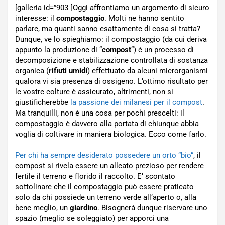
[galleria id=”903″]Oggi affrontiamo un argomento di sicuro
interesse: il
compostaggio
. Molti ne hanno sentito
parlare, ma quanti sanno esattamente di cosa si tratta?
Dunque, ve lo spieghiamo: il compostaggio (da cui deriva
appunto la produzione di “
compost
“) è un processo di
decomposizione e stabilizzazione controllata di sostanza
organica (
rifiuti umidi
) effettuato da alcuni microrganismi
qualora vi sia presenza di ossigeno. L’ottimo risultato per
le vostre colture è assicurato, altrimenti, non si
giustificherebbe
la passione dei milanesi per il compost
.
Ma tranquilli, non è una cosa per pochi prescelti: il
compostaggio è davvero alla portata di chiunque abbia
voglia di coltivare in maniera biologica. Ecco come farlo.
Per chi ha sempre desiderato possedere un orto “bio”
, il
compost si rivela essere un alleato prezioso per rendere
fertile il terreno e florido il raccolto. E’ scontato
sottolinare che il compostaggio può essere praticato
solo da chi possiede un terreno verde all’aperto o, alla
bene meglio, un
giardino
. Bisognerà dunque riservare uno
spazio (meglio se soleggiato) per apporci una