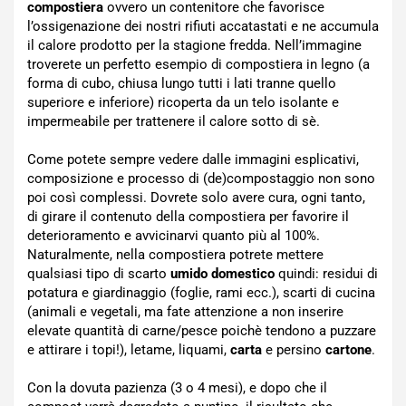
compostiera
ovvero un contenitore che favorisce
l’ossigenazione dei nostri rifiuti accatastati e ne accumula
il calore prodotto per la stagione fredda. Nell’immagine
troverete un perfetto esempio di compostiera in legno (a
forma di cubo, chiusa lungo tutti i lati tranne quello
superiore e inferiore) ricoperta da un telo isolante e
impermeabile per trattenere il calore sotto di sè.
Come potete sempre vedere dalle immagini esplicativi,
composizione e processo di (de)compostaggio non sono
poi così complessi. Dovrete solo avere cura, ogni tanto,
di girare il contenuto della compostiera per favorire il
deterioramento e avvicinarvi quanto più al 100%.
Naturalmente, nella compostiera potrete mettere
qualsiasi tipo di scarto
umido domestico
quindi: residui di
potatura e giardinaggio (foglie, rami ecc.), scarti di cucina
(animali e vegetali, ma fate attenzione a non inserire
elevate quantità di carne/pesce poichè tendono a puzzare
e attirare i topi!), letame, liquami,
carta
e persino
cartone
.
Con la dovuta pazienza (3 o 4 mesi), e dopo che il