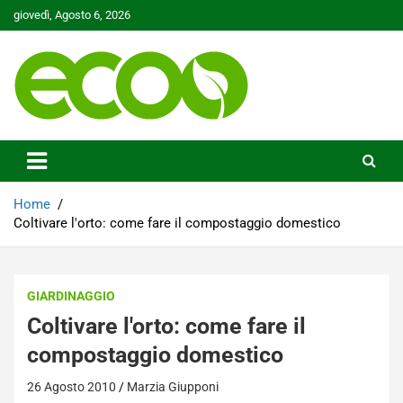
Skip
giovedì, Agosto 6, 2026
to
content
Tutelare il nostro Pianeta è la nostra priorità
Ecoo.it
Home
Coltivare l'orto: come fare il compostaggio domestico
GIARDINAGGIO
Coltivare l'orto: come fare il
compostaggio domestico
26 Agosto 2010
Marzia Giupponi