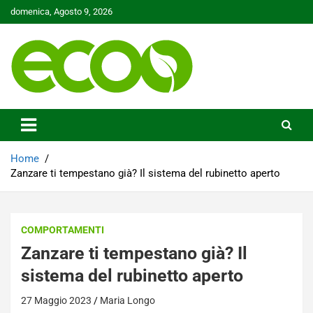
Skip
domenica, Agosto 9, 2026
to
content
Tutelare il nostro Pianeta è la nostra priorità
Ecoo.it
Home
Zanzare ti tempestano già? Il sistema del rubinetto aperto
COMPORTAMENTI
Zanzare ti tempestano già? Il
sistema del rubinetto aperto
27 Maggio 2023
Maria Longo