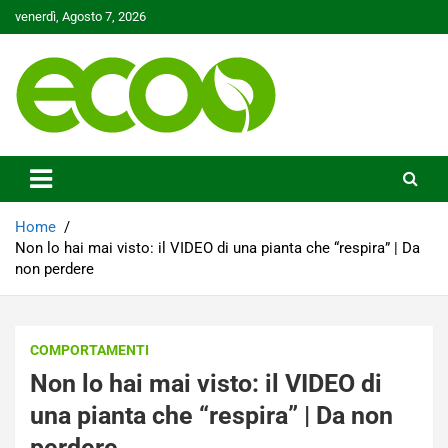
Skip
venerdì, Agosto 7, 2026
to
content
Tutelare il nostro Pianeta è la nostra priorità
Ecoo.it
Home
Non lo hai mai visto: il VIDEO di una pianta che “respira” | Da
non perdere
COMPORTAMENTI
Non lo hai mai visto: il VIDEO di
una pianta che “respira” | Da non
perdere