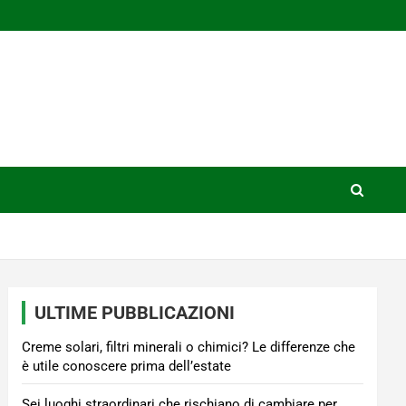
ULTIME PUBBLICAZIONI
Creme solari, filtri minerali o chimici? Le differenze che
è utile conoscere prima dell’estate
Sei luoghi straordinari che rischiano di cambiare per