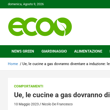
Skip
domenica, Agosto 9, 2026
to
content
Tutelare il nostro Pianeta è la nostra priorità
Ecoo.it
NEWS GREEN
GIARDINAGGIO
ALIMENTAZIONE
Home
Ue, le cucine a gas dovranno diventare a induzione: le
COMPORTAMENTI
Ue, le cucine a gas dovranno di
10 Maggio 2023
Nicolo De Francesco