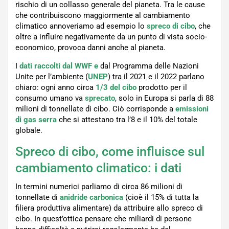
rischio di un collasso generale del pianeta. Tra le cause
che contribuiscono maggiormente al cambiamento
climatico annoveriamo ad esempio lo
spreco di cibo
, che
oltre a influire negativamente da un punto di vista socio-
economico, provoca danni anche al pianeta.
I
dati raccolti dal WWF e
dal Programma delle Nazioni
Unite per l’ambiente (
UNEP
) tra il 2021 e il 2022 parlano
chiaro: ogni anno circa
1/3 del cibo
prodotto per il
consumo umano va
sprecato
, solo in Europa si parla di 88
milioni di tonnellate di cibo. Ciò corrisponde a
emissioni
di gas serra
che si attestano tra l’8 e il 10% del totale
globale.
Spreco di cibo, come influisce sul
cambiamento climatico: i dati
In termini numerici parliamo di circa 86 milioni di
tonnellate di
anidride carbonica
(cioè il 15% di tutta la
filiera produttiva alimentare) da attribuire allo spreco di
cibo. In quest’ottica pensare che miliardi di persone