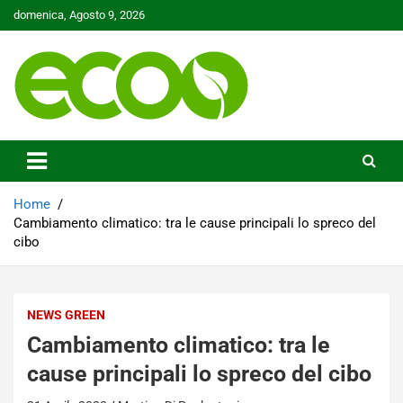
Skip
domenica, Agosto 9, 2026
to
content
Tutelare il nostro Pianeta è la nostra priorità
Ecoo.it
Home
Cambiamento climatico: tra le cause principali lo spreco del
cibo
NEWS GREEN
Cambiamento climatico: tra le
cause principali lo spreco del cibo