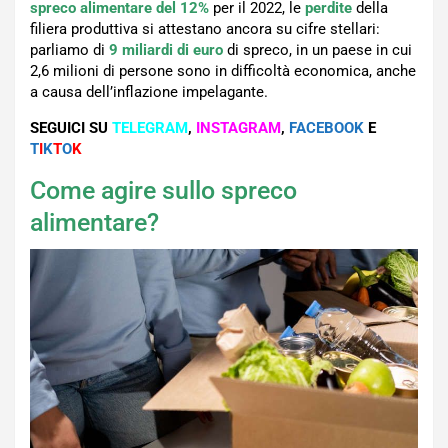
spreco alimentare del 12%
per il 2022, le
perdite
della
filiera produttiva si attestano ancora su cifre stellari:
parliamo di
9 miliardi di euro
di spreco, in un paese in cui
2,6 milioni di persone sono in difficoltà economica, anche
a causa dell’inflazione impelagante.
SEGUICI SU
TELEGRAM
,
INSTAGRAM
,
FACEBOOK
E
T
I
K
T
O
K
Come agire sullo spreco
alimentare?