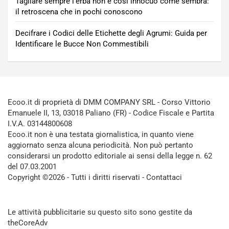
Tagliare sempre l’erba non è così innocuo come sembra:
il retroscena che in pochi conoscono
Decifrare i Codici delle Etichette degli Agrumi: Guida per
Identificare le Bucce Non Commestibili
Ecoo.it di proprietà di DMM COMPANY SRL - Corso Vittorio
Emanuele II, 13, 03018 Paliano (FR) - Codice Fiscale e Partita
I.V.A. 03144800608
Ecoo.it non è una testata giornalistica, in quanto viene
aggiornato senza alcuna periodicità. Non può pertanto
considerarsi un prodotto editoriale ai sensi della legge n. 62
del 07.03.2001
Copyright ©2026 - Tutti i diritti riservati -
Contattaci
Le attività pubblicitarie su questo sito sono gestite da
theCoreAdv