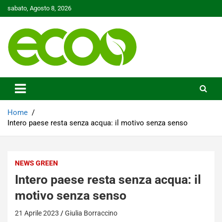
Skip
sabato, Agosto 8, 2026
to
content
Tutelare il nostro Pianeta è la nostra priorità
Ecoo.it
Home
Intero paese resta senza acqua: il motivo senza senso
NEWS GREEN
Intero paese resta senza acqua: il
motivo senza senso
21 Aprile 2023
Giulia Borraccino