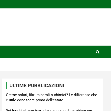
ULTIME PUBBLICAZIONI
Creme solari, filtri minerali o chimici? Le differenze che
è utile conoscere prima dell’estate
Sei luoghi straordinari che rischiano di cambiare per