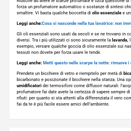
Riuscire ad avere le stanze profumate è tutta questione d
forza un profumatore automatico o sostanze di sintesi chim
smaltire. Vi basta qualche boccetta di
olio essenziale
e una
Leggi anche:
Cosa si nasconde nella tua lavatrice: non imm
Gli oli essenziali sono usati da secoli e se ne trovano in co
diversi. Tra i più utilizzati ci sono sicuramente la
lavanda,
esempio, versare qualche goccia di olio essenziale sui na
tessuti non dovete per forza usare le tende.
Leggi anche:
Metti questo nelle scarpe la notte: rimuove i 
Prendete un bicchiere di vetro e riempitelo per metà di
bic
bicarbonato e posizionate il bicchiere nella stanza. Una opz
umidificatori
dei termosifoni come diffusori naturali: l’acq
profumatore fai date avete la certezza di sapere sempre di 
rifiuti: per quanto si sta attenti alla differenziata il vero c
fai da te è più facile essere amici dell’ambiente.