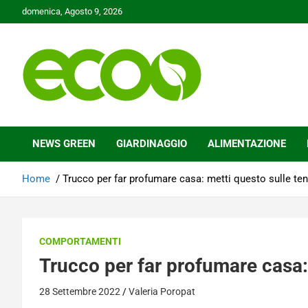
Skip
domenica, Agosto 9, 2026
to
content
Tutelare il nostro Pianeta è la nostra priorità
Ecoo.it
NEWS GREEN
GIARDINAGGIO
ALIMENTAZIONE
Home
Trucco per far profumare casa: metti questo sulle te
COMPORTAMENTI
Trucco per far profumare casa:
28 Settembre 2022
Valeria Poropat