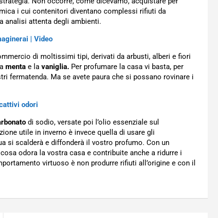
i strategia. Non occorre, come dicevamo, acquistare per
ica i cui contenitori diventano complessi rifiuti da
 analisi attenta degli ambienti.
aginerai | Video
mmercio di moltissimi tipi, derivati da arbusti, alberi e fiori
la
menta
e la
vaniglia.
Per profumare la casa vi basta, per
stri fermatenda. Ma se avete paura che si possano rovinare i
cattivi odori
arbonato
di sodio, versate poi l’olio essenziale sul
ione utile in inverno è invece quella di usare gli
ua si scalderà e diffonderà il vostro profumo. Con un
cosa odora la vostra casa e contribuite anche a ridurre i
omportamento virtuoso è non produrre rifiuti all’origine e con il