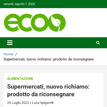
Skip
venerdì, Agosto 7, 2026
to
content
Tutelare il nostro Pianeta è la nostra priorità
Ecoo.it
Home
Supermercati, nuovo richiamo: prodotto da riconsegnare
ALIMENTAZIONE
Supermercati, nuovo richiamo:
prodotto da riconsegnare
29 Luglio 2022
Luca Spigarelli