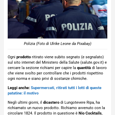
Polizia (Foto di Ulrike Leone da Pixabay)
Ogni
prodotto
ritirato viene subito segnato (e segnalato)
sul sito internet del Ministero della Salute (salute.gov.it) e
cercare la sezione richiami per capire la
quantità
di lavoro
che viene svolto per controllare che i prodotti rispettino
ogni norma e siano privi di sostanze chimiche.
Leggi anche:
Supermercati, ritirati tutti i lotti di queste
patatine: il motivo
Negli ultimi giorni, il
dicastero
di Lungotevere Ripa, ha
richiamato un nuovo prodotto. Richiamo avvenuto con la
circolare 1824. Il prodotto in questione è
Nio Cocktails
,