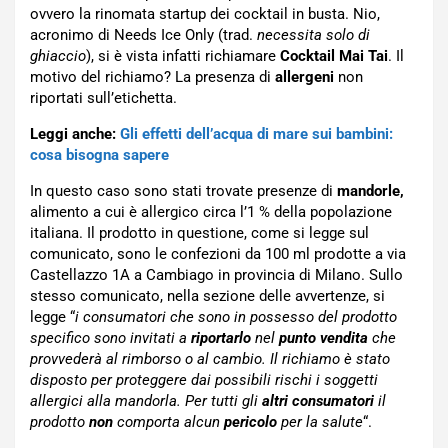
ovvero la rinomata startup dei cocktail in busta. Nio,
acronimo di Needs Ice Only (trad.
necessita solo di
ghiaccio
), si è vista infatti richiamare
Cocktail Mai Tai
. Il
motivo del richiamo? La presenza di
allergeni
non
riportati sull’etichetta.
Leggi anche:
Gli effetti dell’acqua di mare sui bambini:
cosa bisogna sapere
In questo caso sono stati trovate presenze di
mandorle,
alimento a cui è allergico circa l’1 % della popolazione
italiana. Il prodotto in questione, come si legge sul
comunicato, sono le confezioni da 100 ml prodotte a via
Castellazzo 1A a Cambiago in provincia di Milano. Sullo
stesso comunicato, nella sezione delle avvertenze, si
legge “
i consumatori che sono in possesso del prodotto
specifico sono invitati a
riportarlo
nel
punto vendita
che
provvederà al rimborso o al cambio. Il richiamo è stato
disposto per proteggere dai possibili rischi i soggetti
allergici alla mandorla. Per tutti gli
altri consumatori
il
prodotto
non
comporta alcun
pericolo
per la salute
“.