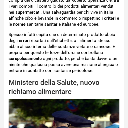
compiti del dicastero guidato da Roberto Speranza c’è, tra
i vari compiti, il controllo dei prodotti alimentari venduti
nei supermercati. Una salvaguardia per chi vive in Italia
affinché cibo e bevande in commercio rispettino i
criteri
e
le
norme
sanitarie sanitarie italiane ed europee.
Spesso infatti capita che un determinato prodotto abbia
degli
errori
riportati sull’etichetta, o l’alimento stesso
abbia al suo interno delle sostanze vietate o dannose. E
proprio per questo le forze dell’ordine controllano
scrupolosamente
ogni prodotto, perché basta davvero un
niente che qualcuno possa avere una reazione allergica o
entrare in contatto con sostanze pericolose.
Ministero della Salute, nuovo
richiamo alimentare