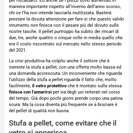
per riscaldarci. Ed anche se i prezzi sono aumentati in
maniera importante rispetto all’inverno dell’anno scorso,
chi ce l’ha non intende lasciarla inutilizzata. Basterà
prestare la dovuta attenzione per fare si che questo valido
strumento non finisca con il pesare più del dovuto sulle
nostre tasche. Il pellet purtroppo ha subito dei rincari di
due, tre, anche quattro o cinque volte in media quello che
era il costo riscontrato sul mercato nello stesso periodo
del 2021.
La crisi produttiva ha colpito anche il settore che è
inerente la stufa a pellet, con una offerta molto bassa ed
una domanda accresciuta. Un inconveniente che riguarda
l’utilizzo della stufa a pellet riguarda il fatto che, molto
facilmente,
il vetro protettivo
che è montato sulla stessa
finisce con l’annerirsi
per via degli usi reiterati nel corso
del tempo. Già dopo pochi giorni prende corpo una patina
scura. Ma la cosa diventa più frequente se a bruciare è
del pellet di qualità non buona.
Stufa a pellet, come evitare che il
vetro si annerisca