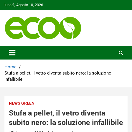
Skip
lunedì, Agosto 10, 2026
to
content
Tutelare il nostro Pianeta è la nostra priorità
Ecoo.it
Home
Stufa a pellet, il vetro diventa subito nero: la soluzione
infallibile
NEWS GREEN
Stufa a pellet, il vetro diventa
subito nero: la soluzione infallibile