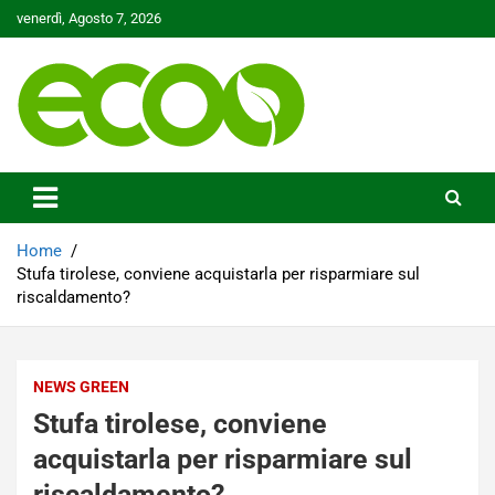
Skip
venerdì, Agosto 7, 2026
to
content
Tutelare il nostro Pianeta è la nostra priorità
Ecoo.it
Home
Stufa tirolese, conviene acquistarla per risparmiare sul
riscaldamento?
NEWS GREEN
Stufa tirolese, conviene
acquistarla per risparmiare sul
riscaldamento?