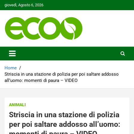
Skip
giovedì, Agosto 6, 2026
to
content
Tutelare il nostro Pianeta è la nostra priorità
Ecoo.it
Home
Striscia in una stazione di polizia per poi saltare addosso
all’uomo: momenti di paura – VIDEO
ANIMALI
Striscia in una stazione di polizia
per poi saltare addosso all’uomo:
momenti di paura – VIDEO