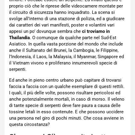
proprio ciò che le riprese delle videocamere montate per
il circuito di sicurezza hanno inquadrato. La scena si
svolge all’interno di una stazione di polizia, ed a giudicare
dai caratteri dei vari manifesti, poster e volantini vari
appesi un po’ dovunque sembra che
ci troviamo in
Thailandia
. O comunque da qualche parte nel Sud-Est
Asiatico. In quella vasta porzione del mondo che include
anche il Sultanato del Brunei, la Cambogia, le Filippine,
l’Indonesia, il Laos, la Malaysia, il Myanmar, Singapore ed
il Vietnam vivono e proliferano innumerevoli specie di
serpenti.
Ed anche in pieno centro urbano può capitare di trovarsi
faccia a faccia con un qualche esemplare di questi rettili.
I quali, il più delle volte, possono risultare pericolosi ed
anche potenzialmente mortali, in caso di morso. Il veleno
di tante specie di serpenti deve fare paura a causa delle
tossine letali in esso contenute. E che possono uccidere
una persona nel giro di pochi minuti. Che cosa avviene in
questa circostanza?