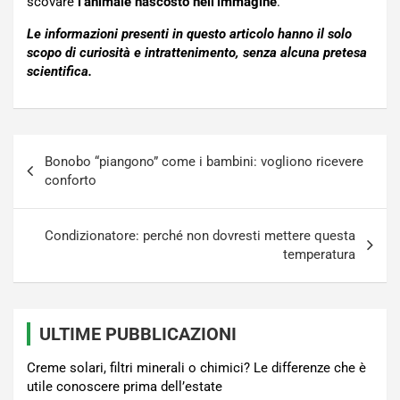
scovare
l’animale nascosto nell’immagine
.
Le informazioni presenti in questo articolo hanno il solo
scopo di curiosità e intrattenimento, senza alcuna pretesa
scientifica.
Navigazione
Bonobo “piangono” come i bambini: vogliono ricevere
articoli
conforto
Condizionatore: perché non dovresti mettere questa
temperatura
ULTIME PUBBLICAZIONI
Creme solari, filtri minerali o chimici? Le differenze che è
utile conoscere prima dell’estate