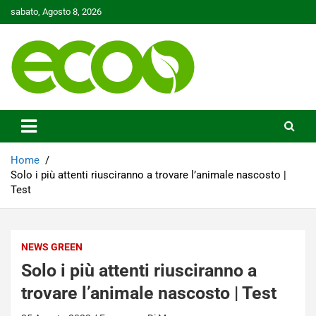
Skip
sabato, Agosto 8, 2026
to
content
Tutelare il nostro Pianeta è la nostra priorità
Ecoo.it
Home
Solo i più attenti riusciranno a trovare l’animale nascosto |
Test
NEWS GREEN
Solo i più attenti riusciranno a
trovare l’animale nascosto | Test