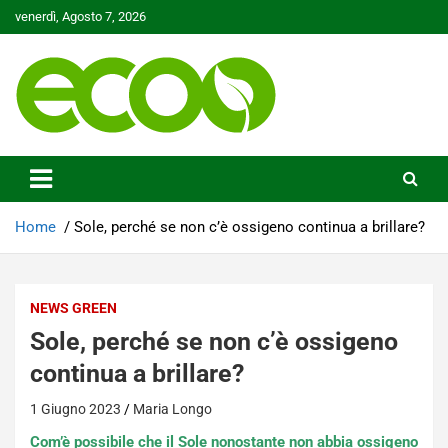
Skip
venerdì, Agosto 7, 2026
to
content
Tutelare il nostro Pianeta è la nostra priorità
Ecoo.it
Home
Sole, perché se non c’è ossigeno continua a brillare?
NEWS GREEN
Sole, perché se non c’è ossigeno
continua a brillare?
1 Giugno 2023
Maria Longo
Com’è possibile che il Sole nonostante non abbia ossigeno