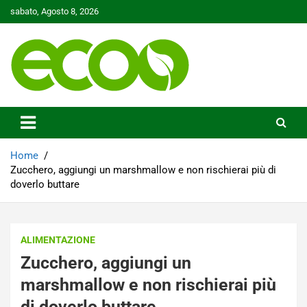
Skip
sabato, Agosto 8, 2026
to
content
Tutelare il nostro Pianeta è la nostra priorità
Ecoo.it
Home
Zucchero, aggiungi un marshmallow e non rischierai più di
doverlo buttare
ALIMENTAZIONE
Zucchero, aggiungi un
marshmallow e non rischierai più
di doverlo buttare