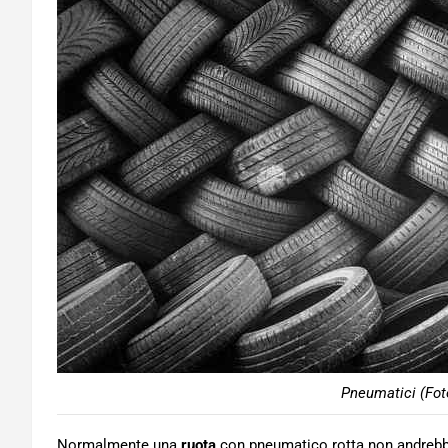
Pneumatici (Fot
Normalmente una
ruota
con pneumatico rotta non andrebbe