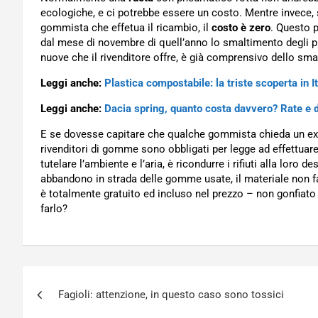
ecologiche, e ci potrebbe essere un costo. Mentre invece, 
gommista che effetua il ricambio, il
costo è zero
. Questo p
dal mese di novembre di quell’anno lo smaltimento degli pn
nuove che il rivenditore offre, è già comprensivo dello sma
Leggi anche:
Plastica compostabile: la triste scoperta in It
Leggi anche:
Dacia spring, quanto costa davvero? Rate e d
E se dovesse capitare che qualche gommista chieda un extr
rivenditori di gomme sono obbligati per legge ad effettua
tutelare l’ambiente e l’aria, è ricondurre i rifiuti alla loro
abbandono in strada delle gomme usate, il materiale non f
è totalmente gratuito ed incluso nel prezzo – non gonfiato
farlo?
Navigazione
Fagioli: attenzione, in questo caso sono tossici
articoli