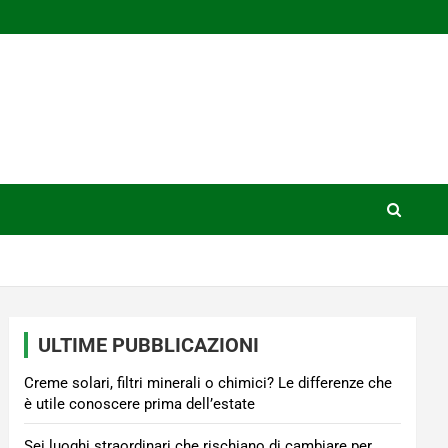
ULTIME PUBBLICAZIONI
Creme solari, filtri minerali o chimici? Le differenze che
è utile conoscere prima dell’estate
Sei luoghi straordinari che rischiano di cambiare per