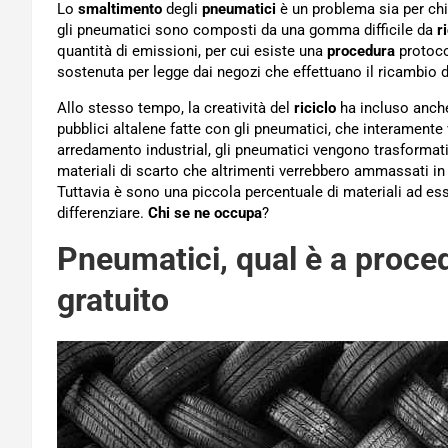
Lo
smaltimento
degli
pneumatici
è un problema sia per chi l
gli pneumatici sono composti da una gomma difficile da
r
quantità di emissioni, per cui esiste una
procedura
protoco
sostenuta per legge dai negozi che effettuano il ricambio
Allo stesso tempo, la creatività del
riciclo
ha incluso anche
pubblici altalene fatte con gli pneumatici, che interamente ve
arredamento industrial, gli pneumatici vengono trasformati 
materiali di scarto che altrimenti verrebbero ammassati in 
Tuttavia è sono una piccola percentuale di materiali ad esse
differenziare.
Chi se ne occupa
?
Pneumatici, qual è a proce
gratuito