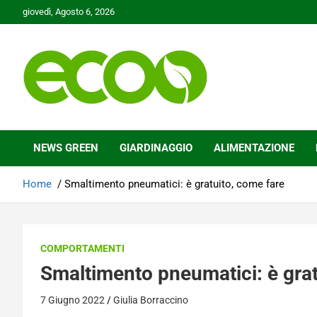
Skip
giovedì, Agosto 6, 2026
to
content
Tutelare il nostro Pianeta è la nostra priorità
Ecoo.it
NEWS GREEN
GIARDINAGGIO
ALIMENTAZIONE
Home
Smaltimento pneumatici: è gratuito, come fare
COMPORTAMENTI
Smaltimento pneumatici: è grat
7 Giugno 2022
Giulia Borraccino