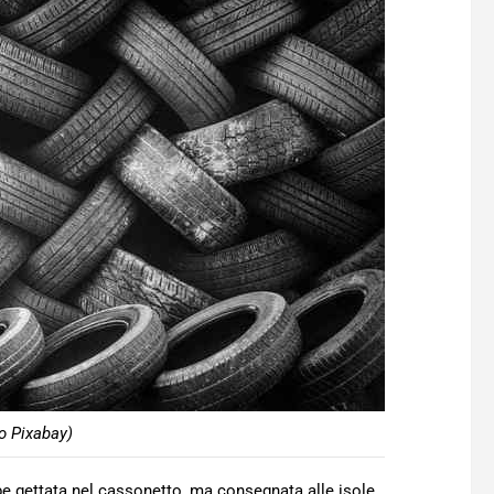
o Pixabay)
 gettata nel cassonetto, ma consegnata alle isole