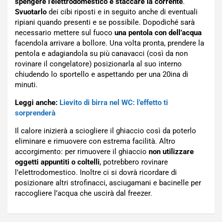
spengere l’elettrodomestico e staccare la corrente
.
Svuotarlo
dei cibi riposti e in seguito anche di eventuali
ripiani quando presenti e se possibile. Dopodiché sarà
necessario mettere sul fuoco
una pentola con dell’acqua
facendola arrivare a bollore. Una volta pronta, prendere la
pentola e adagiandola su più canavacci (così da non
rovinare il congelatore) posizionarla al suo interno
chiudendo lo sportello e aspettando per una 20ina di
minuti.
Leggi anche:
Lievito di birra nel WC: l’effetto ti
sorprenderà
Il calore inizierà a sciogliere il ghiaccio così da poterlo
eliminare e rimuovere con estrema facilità. Altro
accorgimento: per rimuovere il ghiaccio
non utilizzare
oggetti appuntiti o coltelli
, potrebbero rovinare
l’elettrodomestico. Inoltre ci si dovrà ricordare di
posizionare altri strofinacci, asciugamani e bacinelle per
raccogliere l’acqua che uscirà dal freezer.