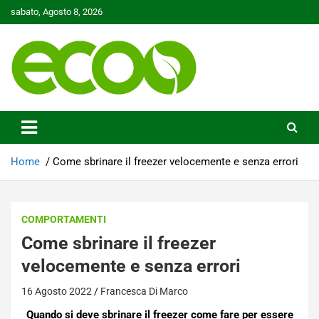
Skip
sabato, Agosto 8, 2026
to
content
Tutelare il nostro Pianeta è la nostra priorità
Ecoo.it
Home
Come sbrinare il freezer velocemente e senza errori
COMPORTAMENTI
Come sbrinare il freezer
velocemente e senza errori
16 Agosto 2022
Francesca Di Marco
Quando si deve sbrinare il freezer come fare per essere