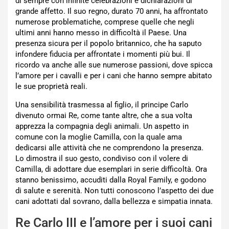
di sempre con infinite celebrazioni e dichiarazioni di
grande affetto. Il suo regno, durato 70 anni, ha affrontato
numerose problematiche, comprese quelle che negli
ultimi anni hanno messo in difficoltà il Paese. Una
presenza sicura per il popolo britannico, che ha saputo
infondere fiducia per affrontate i momenti più bui. Il
ricordo va anche alle sue numerose passioni, dove spicca
l’amore per i cavalli e per i cani che hanno sempre abitato
le sue proprietà reali.
Una sensibilità trasmessa al figlio, il principe Carlo
divenuto ormai Re, come tante altre, che a sua volta
apprezza la compagnia degli animali. Un aspetto in
comune con la moglie Camilla, con la quale ama
dedicarsi alle attività che ne comprendono la presenza.
Lo dimostra il suo gesto, condiviso con il volere di
Camilla, di adottare due esemplari in serie difficoltà. Ora
stanno benissimo, accuditi dalla Royal Family, e godono
di salute e serenità. Non tutti conoscono l’aspetto dei due
cani adottati dal sovrano, dalla bellezza e simpatia innata.
Re Carlo III e l’amore per i suoi cani