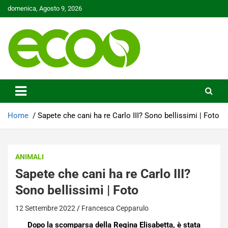
Skip
domenica, Agosto 9, 2026
to
content
Tutelare il nostro Pianeta è la nostra priorità
Ecoo.it
Home
Sapete che cani ha re Carlo III? Sono bellissimi | Foto
ANIMALI
Sapete che cani ha re Carlo III?
Sono bellissimi | Foto
12 Settembre 2022
Francesca Cepparulo
Dopo la scomparsa della Regina Elisabetta, è stata