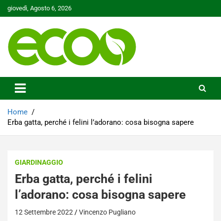
Skip
giovedì, Agosto 6, 2026
to
content
Tutelare il nostro Pianeta è la nostra priorità
Ecoo.it
Home
Erba gatta, perché i felini l’adorano: cosa bisogna sapere
GIARDINAGGIO
Erba gatta, perché i felini
l’adorano: cosa bisogna sapere
12 Settembre 2022
Vincenzo Pugliano