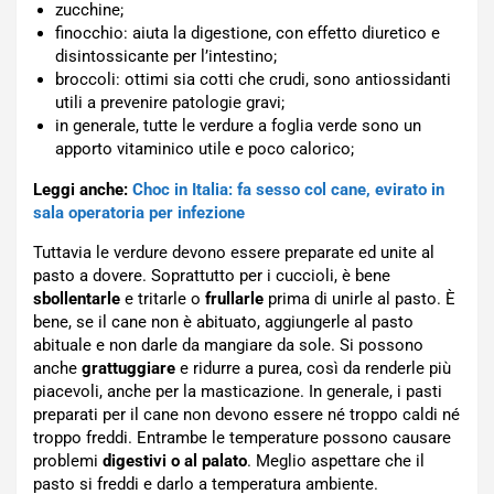
zucchine;
finocchio: aiuta la digestione, con effetto diuretico e
disintossicante per l’intestino;
broccoli: ottimi sia cotti che crudi, sono antiossidanti
utili a prevenire patologie gravi;
in generale, tutte le verdure a foglia verde sono un
apporto vitaminico utile e poco calorico;
Leggi anche:
Choc in Italia: fa sesso col cane, evirato in
sala operatoria per infezione
Tuttavia le verdure devono essere preparate ed unite al
pasto a dovere. Soprattutto per i cuccioli, è bene
sbollentarle
e tritarle o
frullarle
prima di unirle al pasto. È
bene, se il cane non è abituato, aggiungerle al pasto
abituale e non darle da mangiare da sole. Si possono
anche
grattuggiare
e ridurre a purea, così da renderle più
piacevoli, anche per la masticazione. In generale, i pasti
preparati per il cane non devono essere né troppo caldi né
troppo freddi. Entrambe le temperature possono causare
problemi
digestivi o al palato
. Meglio aspettare che il
pasto si freddi e darlo a temperatura ambiente.