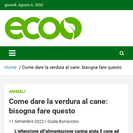
Skip
giovedì, Agosto 6, 2026
to
content
Tutelare il nostro Pianeta è la nostra priorità
Ecoo.it
Home
Come dare la verdura al cane: bisogna fare questo
ANIMALI
Come dare la verdura al cane:
bisogna fare questo
11 Settembre 2022
Giulia Borraccino
L’attenzione all’alimentazione canina aiuta il cane ad