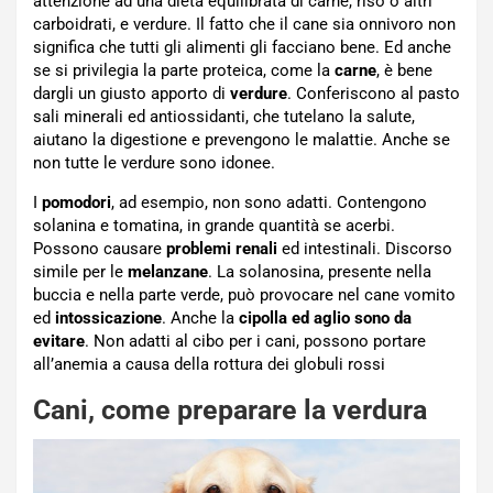
attenzione ad una dieta equilibrata di carne, riso o altri
carboidrati, e verdure. Il fatto che il cane sia onnivoro non
significa che tutti gli alimenti gli facciano bene. Ed anche
se si privilegia la parte proteica, come la
carne
, è bene
dargli un giusto apporto di
verdure
. Conferiscono al pasto
sali minerali ed antiossidanti, che tutelano la salute,
aiutano la digestione e prevengono le malattie. Anche se
non tutte le verdure sono idonee.
I
pomodori
, ad esempio, non sono adatti. Contengono
solanina e tomatina, in grande quantità se acerbi.
Possono causare
problemi renali
ed intestinali. Discorso
simile per le
melanzane
. La solanosina, presente nella
buccia e nella parte verde, può provocare nel cane vomito
ed
intossicazione
. Anche la
cipolla ed aglio sono da
evitare
. Non adatti al cibo per i cani, possono portare
all’anemia a causa della rottura dei globuli rossi
Cani, come preparare la verdura