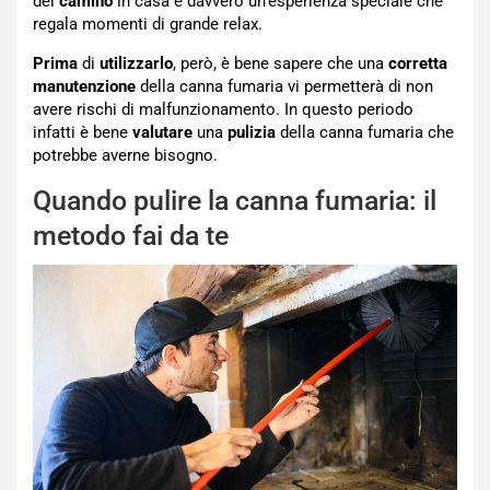
del
camino
in casa è davvero un’esperienza speciale che
regala momenti di grande relax.
Prima
di
utilizzarlo
, però, è bene sapere che una
corretta
manutenzione
della canna fumaria vi permetterà di non
avere rischi di malfunzionamento. In questo periodo
infatti è bene
valutare
una
pulizia
della canna fumaria che
potrebbe averne bisogno.
Quando pulire la canna fumaria: il
metodo fai da te