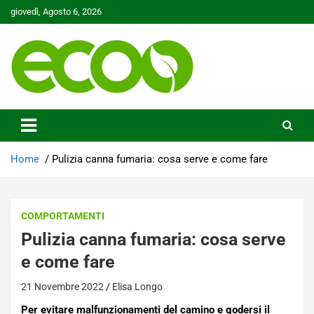
Skip
giovedì, Agosto 6, 2026
to
content
Tutelare il nostro Pianeta è la nostra priorità
Ecoo.it
Home
Pulizia canna fumaria: cosa serve e come fare
COMPORTAMENTI
Pulizia canna fumaria: cosa serve
e come fare
21 Novembre 2022
Elisa Longo
Per evitare malfunzionamenti del camino e godersi il