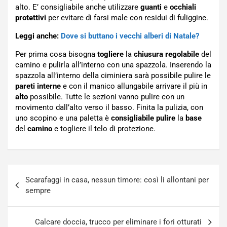
alto. E’ consigliabile anche utilizzare
guanti
e
occhiali
protettivi
per evitare di farsi male con residui di fuliggine.
Leggi anche:
Dove si buttano i vecchi alberi di Natale?
Per prima cosa bisogna
togliere
la
chiusura
regolabile
del
camino e pulirla all’interno con una spazzola. Inserendo la
spazzola all’interno della ciminiera sarà possibile pulire le
pareti interne
e con il manico allungabile arrivare il più in
alto
possibile. Tutte le sezioni vanno pulire con un
movimento dall’alto verso il basso. Finita la pulizia, con
uno scopino e una paletta è
consigliabile
pulire
la
base
del
camino
e togliere il telo di protezione.
Navigazione
Scarafaggi in casa, nessun timore: così li allontani per
articoli
sempre
Calcare doccia, trucco per eliminare i fori otturati