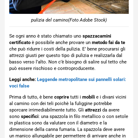
pulizia del camino(Foto Adobe Stock)
Se ogni anno è stato chiamato uno
spazzacamini
certificato
è possibile anche provare un
metodo fai da te
che può ridurre i costi della pulizia. E’ bene procurarsi gli
attrezzi giusti per questo tipo di pulizia e realizzarla dal
basso verso l’alto. Non c’è bisogno di salire sul tetto che
può essere rischioso e controproducente.
Leggi anche:
Leggende metropolitane sui pannelli solari:
voci false
Prima di tutto, è bene
coprire
tutti i
mobili
e i divani vicini
al camino con dei teli poichè la fuliggine potrebbe
sporcare irrimediabilmente tutto. Gli
attrezzi
da avere
sono
specifici
: una spazzola in filo metallico o con setole
in plastica sono da valutare con il diametro e la
dimensione della canna fumaria. La spazzola deve avere
un manico allungabile per permettere di arrivare anche in