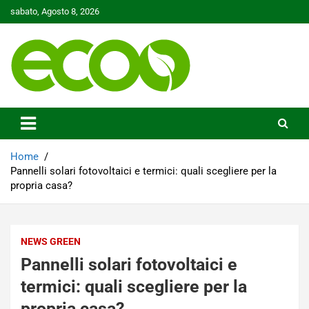
Skip
sabato, Agosto 8, 2026
to
content
Tutelare il nostro Pianeta è la nostra priorità
Ecoo.it
Home
Pannelli solari fotovoltaici e termici: quali scegliere per la
propria casa?
NEWS GREEN
Pannelli solari fotovoltaici e
termici: quali scegliere per la
propria casa?