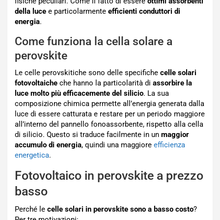
fisiche peculiari. Come il fatto di essere
ottimi assorbenti
della luce
e particolarmente
efficienti conduttori di
energia
.
Come funziona la cella solare a
perovskite
Le celle perovskitiche sono delle specifiche
celle solari
fotovoltaiche
che hanno la particolarità di
assorbire la
luce molto più efficacemente del silicio
. La sua
composizione chimica permette all’energia generata dalla
luce di essere catturata e restare per un periodo maggiore
all’interno del pannello fonoassorbente, rispetto alla cella
di silicio. Questo si traduce facilmente in un
maggior
accumulo di energia
, quindi una maggiore
efficienza
energetica
.
Fotovoltaico in perovskite a prezzo
basso
Perché le
celle solari in perovskite sono a basso costo
?
Per tre motivazioni: