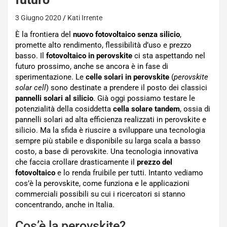
3 Giugno 2020
Kati Irrente
È la frontiera del
nuovo fotovoltaico senza silicio
,
promette alto rendimento, flessibilità d’uso e prezzo
basso. Il
fotovoltaico in perovskite
ci sta aspettando nel
futuro prossimo, anche se ancora è in fase di
sperimentazione. Le
celle solari in perovskite
(
perovskite
solar cell
) sono destinate a prendere il posto dei classici
pannelli solari al silicio
. Già oggi possiamo testare le
potenzialità della cosiddetta
cella solare tandem
, ossia di
pannelli solari ad alta efficienza realizzati in perovskite e
silicio. Ma la sfida è riuscire a sviluppare una tecnologia
sempre più stabile e disponibile su larga scala a basso
costo, a base di perovskite. Una tecnologia innovativa
che faccia crollare drasticamente il
prezzo del
fotovoltaico
e lo renda fruibile per tutti. Intanto vediamo
cos’è la perovskite, come funziona e le applicazioni
commerciali possibili su cui i ricercatori si stanno
concentrando, anche in Italia.
Cos’è la perovskite?