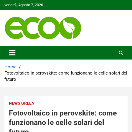
Skip
venerdì, Agosto 7, 2026
to
content
Tutelare il nostro Pianeta è la nostra priorità
Ecoo.it
Home
Fotovoltaico in perovskite: come funzionano le celle solari del
futuro
NEWS GREEN
Fotovoltaico in perovskite: come
funzionano le celle solari del
futuro