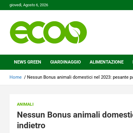
Skip
giovedì, Agosto 6, 2026
to
content
Tutelare il nostro Pianeta è la nostra priorità
Ecoo.it
NEWS GREEN
GIARDINAGGIO
ALIMENTAZIONE
Home
Nessun Bonus animali domestici nel 2023: pesante p
ANIMALI
Nessun Bonus animali domestic
indietro