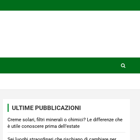
ULTIME PUBBLICAZIONI
Creme solari, filtri minerali o chimici? Le differenze che
è utile conoscere prima dell’estate
Sei luoghi straordinari che rischiano di cambiare per