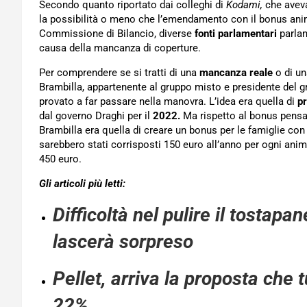
Secondo quanto riportato dai colleghi di
Kodami,
che aveva
la possibilità o meno che l’emendamento con il bonus anima
Commissione di Bilancio, diverse
fonti parlamentari
parlan
causa della mancanza di coperture.
Per comprendere se si tratti di una
mancanza reale
o di un
Brambilla, appartenente al gruppo misto e presidente del gru
provato a far passare nella manovra. L’idea era quella di
p
dal governo Draghi per il
2022.
Ma rispetto al bonus pensat
Brambilla era quella di creare un bonus per le famiglie con
sarebbero stati corrisposti 150 euro all’anno per ogni ani
450 euro.
Gli articoli più letti:
Difficoltà nel pulire il tostapa
lascerà sorpreso
Pellet, arriva la proposta che 
22%