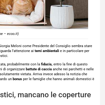
be – ecoo.it)
n Giorgia Meloni come Presidente del Consiglio sembra stare
iguarda l’attenzione ai
temi ambientali
e in particolare per
stici.
otata, probabilmente con la
fiducia,
entro la fine di questo
ni di organizzare
battute di caccia
anche nei parchetti e nelle
 assolutamente vietata. Arriva invece adesso la notizia che
uardo un
bonus
per le famiglie che hanno animali domestici è
tici, mancano le coperture