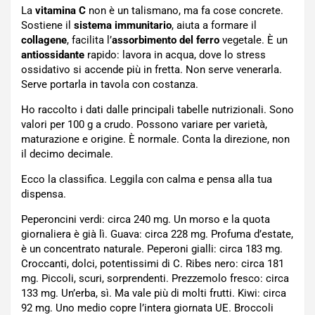
La
vitamina C
non è un talismano, ma fa cose concrete.
Sostiene il
sistema immunitario
, aiuta a formare il
collagene
, facilita l’
assorbimento del ferro
vegetale. È un
antiossidante
rapido: lavora in acqua, dove lo stress
ossidativo si accende più in fretta. Non serve venerarla.
Serve portarla in tavola con costanza.
Ho raccolto i dati dalle principali tabelle nutrizionali. Sono
valori per 100 g a crudo. Possono variare per varietà,
maturazione e origine. È normale. Conta la direzione, non
il decimo decimale.
Ecco la classifica. Leggila con calma e pensa alla tua
dispensa.
Peperoncini verdi: circa 240 mg. Un morso e la quota
giornaliera è già lì. Guava: circa 228 mg. Profuma d’estate,
è un concentrato naturale. Peperoni gialli: circa 183 mg.
Croccanti, dolci, potentissimi di C. Ribes nero: circa 181
mg. Piccoli, scuri, sorprendenti. Prezzemolo fresco: circa
133 mg. Un’erba, sì. Ma vale più di molti frutti. Kiwi: circa
92 mg. Uno medio copre l’intera giornata UE. Broccoli