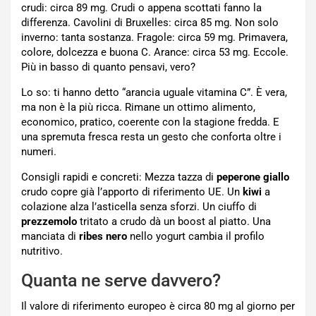
crudi: circa 89 mg. Crudi o appena scottati fanno la
differenza. Cavolini di Bruxelles: circa 85 mg. Non solo
inverno: tanta sostanza. Fragole: circa 59 mg. Primavera,
colore, dolcezza e buona C. Arance: circa 53 mg. Eccole.
Più in basso di quanto pensavi, vero?
Lo so: ti hanno detto “arancia uguale vitamina C”. È vera,
ma non è la più ricca. Rimane un ottimo alimento,
economico, pratico, coerente con la stagione fredda. E
una spremuta fresca resta un gesto che conforta oltre i
numeri.
Consigli rapidi e concreti: Mezza tazza di
peperone giallo
crudo copre già l’apporto di riferimento UE. Un
kiwi
a
colazione alza l’asticella senza sforzi. Un ciuffo di
prezzemolo
tritato a crudo dà un boost al piatto. Una
manciata di
ribes nero
nello yogurt cambia il profilo
nutritivo.
Quanta ne serve davvero?
Il valore di riferimento europeo è circa 80 mg al giorno per