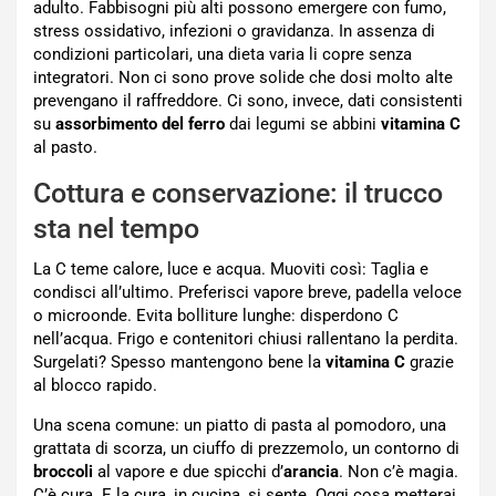
adulto. Fabbisogni più alti possono emergere con fumo,
stress ossidativo, infezioni o gravidanza. In assenza di
condizioni particolari, una dieta varia li copre senza
integratori. Non ci sono prove solide che dosi molto alte
prevengano il raffreddore. Ci sono, invece, dati consistenti
su
assorbimento del ferro
dai legumi se abbini
vitamina C
al pasto.
Cottura e conservazione: il trucco
sta nel tempo
La C teme calore, luce e acqua. Muoviti così: Taglia e
condisci all’ultimo. Preferisci vapore breve, padella veloce
o microonde. Evita bolliture lunghe: disperdono C
nell’acqua. Frigo e contenitori chiusi rallentano la perdita.
Surgelati? Spesso mantengono bene la
vitamina C
grazie
al blocco rapido.
Una scena comune: un piatto di pasta al pomodoro, una
grattata di scorza, un ciuffo di prezzemolo, un contorno di
broccoli
al vapore e due spicchi d’
arancia
. Non c’è magia.
C’è cura. E la cura, in cucina, si sente. Oggi cosa metterai