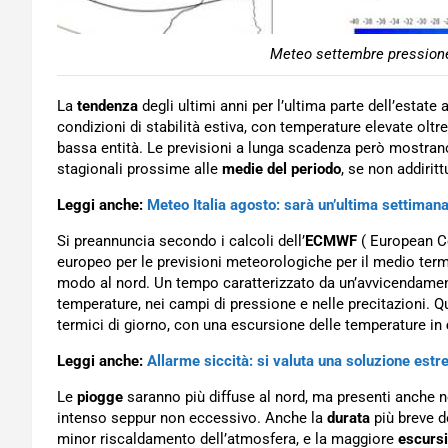
Meteo settembre pressione 
La
tendenza
degli ultimi anni per l’ultima parte dell’estat
condizioni di stabilità estiva, con temperature elevate olt
bassa entità. Le previsioni a lunga scadenza però mostran
stagionali prossime alle
medie del periodo
, se non addiritt
Leggi anche:
Meteo Italia agosto: sarà un’ultima settimana
Si preannuncia secondo i calcoli dell’
ECMWF
( European C
europeo per le previsioni meteorologiche per il medio ter
modo al nord. Un tempo caratterizzato da un’avvicendament
temperature, nei campi di pressione e nelle precitazioni. 
termici di giorno, con una escursione delle temperature in
Leggi anche:
Allarme siccità: si valuta una soluzione est
Le
piogge
saranno più diffuse al nord, ma presenti anche n
intenso seppur non eccessivo. Anche la
durata
più breve d
minor riscaldamento dell’atmosfera, e la maggiore
escurs