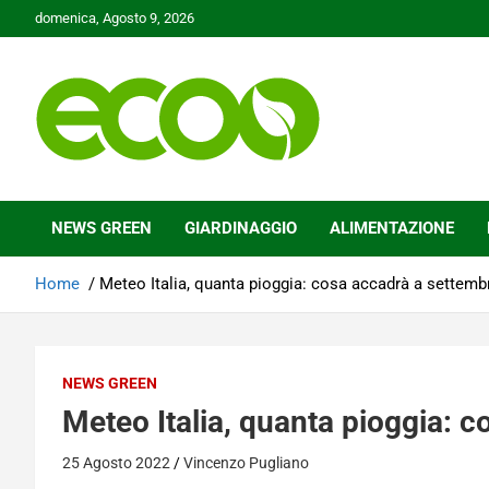
Skip
domenica, Agosto 9, 2026
to
content
Tutelare il nostro Pianeta è la nostra priorità
Ecoo.it
NEWS GREEN
GIARDINAGGIO
ALIMENTAZIONE
Home
Meteo Italia, quanta pioggia: cosa accadrà a settemb
NEWS GREEN
Meteo Italia, quanta pioggia: 
25 Agosto 2022
Vincenzo Pugliano