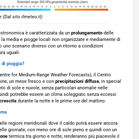
(Dal sito ilmeteo.it)
e astronomica è caratterizzata da un
prolungamento
delle
re la media e piogge locali non organizzate e mediamente di
o uno scenario diverso con un ritorno a condizioni
ura uguali.
 di pioggia?
entre for Medium-Range Weather Forecasts), il Centro
mine, un mese fresco e con
precipitazioni diffuse
, in special
o di sole e nuvole, senza particolari anomalie nelle
Quindi potrebbe essere un clima soleggiato senza eccessi
crescita
durante la notte e le prime ore del mattino.
rema
elle regioni meridionali dove il caldo potrà essere ancora
elle giornate, con meno ore di sole pieno e quindi con un
ione
termica tra giorno e notte, renderanno più piacevole il