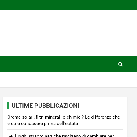
ULTIME PUBBLICAZIONI
Creme solari, filtri minerali o chimici? Le differenze che
è utile conoscere prima dell’estate
Sei luoghi straordinari che rischiano di cambiare per