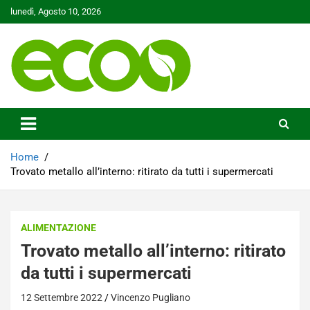
Skip
lunedì, Agosto 10, 2026
to
content
Tutelare il nostro Pianeta è la nostra priorità
Ecoo.it
Home
Trovato metallo all’interno: ritirato da tutti i supermercati
ALIMENTAZIONE
Trovato metallo all’interno: ritirato
da tutti i supermercati
12 Settembre 2022
Vincenzo Pugliano