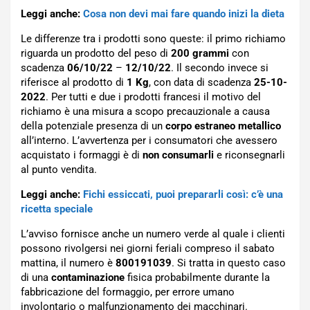
Leggi anche:
Cosa non devi mai fare quando inizi la dieta
Le differenze tra i prodotti sono queste: il primo richiamo
riguarda un prodotto del peso di
200 grammi
con
scadenza
06/10/22
–
12/10/2
2
. Il secondo invece si
riferisce al prodotto di
1 Kg
, con data di scadenza
25-10-
2022
. Per tutti e due i prodotti francesi il motivo del
richiamo è una misura a scopo
precauzionale a causa
della potenziale presenza di un
corpo estraneo metallico
all’interno.
L’avvertenza per i consumatori che avessero
acquistato i formaggi è di
non consumarli
e riconsegnarli
al punto vendita.
Leggi anche:
Fichi essiccati, puoi prepararli così: c’è una
ricetta speciale
L’avviso fornisce anche un numero verde al quale i clienti
possono rivolgersi nei giorni feriali compreso il sabato
mattina, il numero è
800191039
. Si tratta in questo caso
di una
contaminazione
fisica probabilmente durante la
fabbricazione del formaggio, per errore umano
involontario o malfunzionamento dei macchinari.