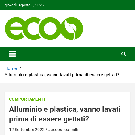
Skip
giovedì, Agosto 6, 2026
to
content
Tutelare il nostro Pianeta è la nostra priorità
Ecoo.it
Home
Alluminio e plastica, vanno lavati prima di essere gettati?
COMPORTAMENTI
Alluminio e plastica, vanno lavati
prima di essere gettati?
12 Settembre 2022
Jacopo Ioannilli