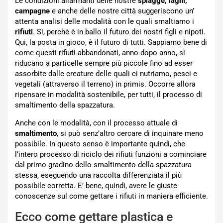
Le condizioni allarmanti delle nostre
spiagge, laghi,
campagne
e anche delle nostre città suggeriscono un’
attenta analisi delle modalità con le quali smaltiamo i
rifiuti
. Si, perchè è in ballo il futuro dei nostri figli e nipoti.
Qui, la posta in gioco, è il futuro di tutti. Sappiamo bene di
come questi rifiuti abbandonati, anno dopo anno, si
riducano a particelle sempre più piccole fino ad esser
assorbite dalle creature delle quali ci nutriamo, pesci e
vegetali (attraverso il terreno) in primis. Occorre allora
ripensare in modalità sostenibile, per tutti, il processo di
smaltimento della spazzatura.
Anche con le modalità, con il processo attuale di
smaltimento
, si può senz’altro cercare di inquinare meno
possibile. In questo senso è importante quindi, che
l’intero processo di riciclo dei rifiuti funzioni a cominciare
dal primo gradino dello smaltimento della spazzatura
stessa, eseguendo una raccolta differenziata il più
possibile corretta. E’ bene, quindi, avere le giuste
conoscenze sul come gettare i rifiuti in maniera efficiente.
Ecco come gettare plastica e