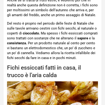
Anche se si tratta di frutti estivi, e vedremo poi che in
realtà anche questa definizione non è corretta, i fichi sono
per moltissimi un simbolo dell’autunno che arriva e, per
gli amanti del freddo, anche un primo assaggio di Natale.
Del resto è proprio nel periodo delle feste di Natale che
sulle tavole arrivano cestini con fichi secchi, al naturale o
coperti di
cioccolato.
Ma spesso i fichi essiccati comprati
sono trattati con sostanze che ne alterano il
sapore
e la
consistenza.
Per un prodotto naturale al cento per cento
vi bastano un elettrodomestico che, un po’ di zucchero e
un po’ di cannella. Vediamo allora la ricetta infallibile dei
fichi secchi da fare in casa e in pochi minuti.
Fichi essiccati fatti in casa, il
trucco è l’aria calda