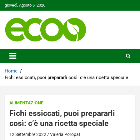
Skip
giovedì, Agosto 6, 2026
to
content
Tutelare il nostro Pianeta è la nostra priorità
Ecoo.it
Home
Fichi essiccati, puoi prepararli così: c’è una ricetta speciale
ALIMENTAZIONE
Fichi essiccati, puoi prepararli
così: c’è una ricetta speciale
12 Settembre 2022
Valeria Poropat