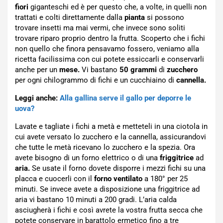
fiori
giganteschi ed è per questo che, a volte, in quelli non
trattati e colti direttamente dalla
pianta
si possono
trovare insetti ma mai vermi, che invece sono soliti
trovare riparo proprio dentro la frutta. Scoperto che i fichi
non quello che finora pensavamo fossero, veniamo alla
ricetta facilissima con cui potete essiccarli e conservarli
anche per un
mese.
Vi bastano
50 grammi
di
zucchero
per ogni chilogrammo di fichi e un cucchiaino di
cannella.
Leggi anche:
Alla gallina serve il gallo per deporre le
uova?
Lavate e tagliate i fichi a metà e metteteli in una ciotola in
cui avete versato lo zucchero e la cannella, assicurandovi
che tutte le metà ricevano lo zucchero e la spezia. Ora
avete bisogno di un forno elettrico o di una
friggitrice
ad
aria.
Se usate il forno dovete disporre i mezzi fichi su una
placca e cuocerli con il
forno ventilato
a 180° per 25
minuti. Se invece avete a disposizione una friggitrice ad
aria vi bastano 10 minuti a 200 gradi. L’aria calda
asciugherà i fichi e così avrete la vostra frutta secca che
potete conservare in barattolo ermetico fino a tre