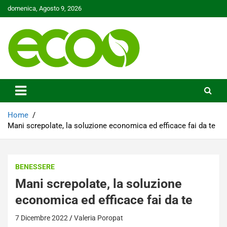
Skip
domenica, Agosto 9, 2026
to
content
Tutelare il nostro Pianeta è la nostra priorità
Ecoo.it
Home
Mani screpolate, la soluzione economica ed efficace fai da te
BENESSERE
Mani screpolate, la soluzione
economica ed efficace fai da te
7 Dicembre 2022
Valeria Poropat