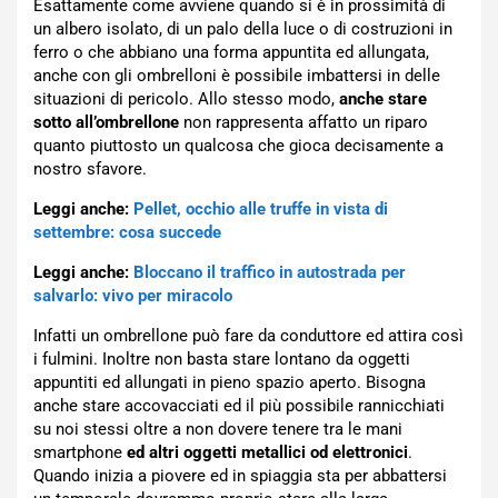
Esattamente come avviene quando si è in prossimità di
un albero isolato, di un palo della luce o di costruzioni in
ferro o che abbiano una forma appuntita ed allungata,
anche con gli ombrelloni è possibile imbattersi in delle
situazioni di pericolo. Allo stesso modo,
anche stare
sotto all’ombrellone
non rappresenta affatto un riparo
quanto piuttosto un qualcosa che gioca decisamente a
nostro sfavore.
Leggi anche:
Pellet, occhio alle truffe in vista di
settembre: cosa succede
Leggi anche:
Bloccano il traffico in autostrada per
salvarlo: vivo per miracolo
Infatti un ombrellone può fare da conduttore ed attira così
i fulmini. Inoltre non basta stare lontano da oggetti
appuntiti ed allungati in pieno spazio aperto. Bisogna
anche stare accovacciati ed il più possibile rannicchiati
su noi stessi oltre a non dovere tenere tra le mani
smartphone
ed altri oggetti metallici od elettronici
.
Quando inizia a piovere ed in spiaggia sta per abbattersi