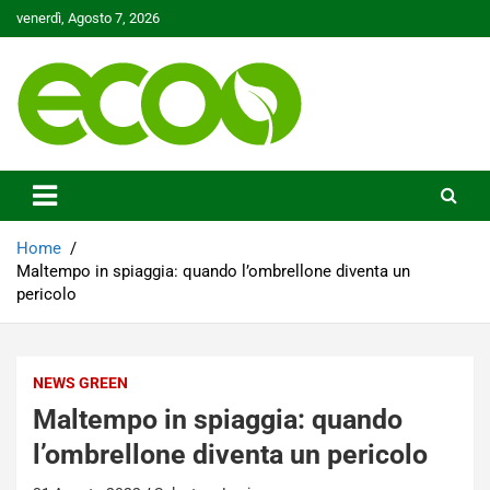
Skip
venerdì, Agosto 7, 2026
to
content
Tutelare il nostro Pianeta è la nostra priorità
Ecoo.it
Home
Maltempo in spiaggia: quando l’ombrellone diventa un
pericolo
NEWS GREEN
Maltempo in spiaggia: quando
l’ombrellone diventa un pericolo