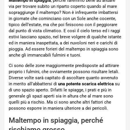
Maltempo in spiaggia
, perché faremmo bene ad andare
via per trovare subito un riparto coperto quando al mare
sopraggiunge il maltempo? Non è infrequente imbattersi
in giornate che cominciano con un Sole anche cocente,
tipico dell’estate, ma che poi finiscono con il peggiorare
dal punto di vista climatico. E così il cielo terso ed i raggi
estivi lasciano spazio, nel breve volgere di qualche istante
ed in maniera inaspettata, a dei nuvoloni neri e carichi di
pioggia. Ad essere forieri del maltempo in spiaggia sono
anche gli immancabili fulmini e tuoni.
Ci sono delle zone maggiormente predisposte ad attirare
proprio i fulmini, che ovviamente possono risultare letali.
Diverse volte sarà capitato di ascoltare quanto avvenuto
in merito all’abbattersi di
una potente scarica elettrica
su
di uno spazio aperto. Difatti le spiagge, i prati e più in
generale gli spazi aperti sia in altura che al mare sono
quelli più a rischio. Ma ci sono anche altri fattori che
possono esporre in maniera ulteriore a dei pericoli.
Maltempo in spiaggia, perché
rischiamo grosso