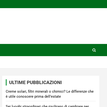
ULTIME PUBBLICAZIONI
Creme solari, filtri minerali o chimici? Le differenze che
è utile conoscere prima dell’estate
Sei luoghi straordinari che rischiano di cambiare per