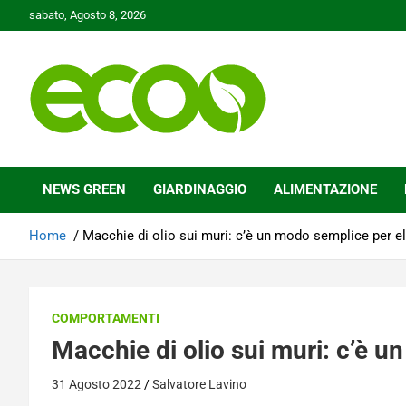
Skip
sabato, Agosto 8, 2026
to
content
Tutelare il nostro Pianeta è la nostra priorità
Ecoo.it
NEWS GREEN
GIARDINAGGIO
ALIMENTAZIONE
Home
Macchie di olio sui muri: c’è un modo semplice per e
COMPORTAMENTI
Macchie di olio sui muri: c’è u
31 Agosto 2022
Salvatore Lavino