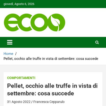
Skip
giovedì, Agosto 6, 2026
to
content
Tutelare il nostro Pianeta è la nostra priorità
Ecoo.it
Home
Pellet, occhio alle truffe in vista di settembre: cosa succede
COMPORTAMENTI
Pellet, occhio alle truffe in vista di
settembre: cosa succede
31 Agosto 2022
Francesca Cepparulo