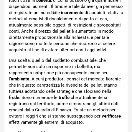
futuri costi in
bolletta
, di cui si possono già quantificare i
dispendiosi aumenti. Il timore è tale da aver già permesso
di registrate un incredibile
incremento
di acquisti relativi a
metodi alternativi di riscaldamento rispetto al gas,
attualmente possibile oggetti di restrizioni e spropositati
costi. Anche il prezzo del
pellet
è aumentato in modo
direttamente proporzionale alla richiesta, e per tale
ragione sono molte le persone che ricorrono al celere
acquisto al fine di evitare ulteriori costi aggiuntivi.
Una scelta, quello del suddetto combustibile, che
permette non solo un risparmio in bolletta, ma
rappresenta un’opzione più consapevole anche per
l’
ambiente
. Alcuni produttori, consci del mercato fiorente
che in questo caratterizza la rivendita del pellet, stanno
tuttavia adottando delle strategie che sfociano nella
frode
. Sono numerose le
truffe
che attualmente si
registrano sul territorio, come dimostrano gli ultimi dati
emessi dalla Guardia di Finanza. Esiste un metodo per
evitare i raggiri che si stanno susseguendo per
verificare
effettivamente gli estremi di acquisto.