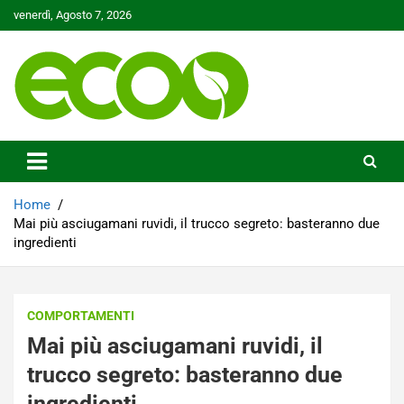
Skip
venerdì, Agosto 7, 2026
to
content
Tutelare il nostro Pianeta è la nostra priorità
Ecoo.it
Home
Mai più asciugamani ruvidi, il trucco segreto: basteranno due
ingredienti
COMPORTAMENTI
Mai più asciugamani ruvidi, il
trucco segreto: basteranno due
ingredienti