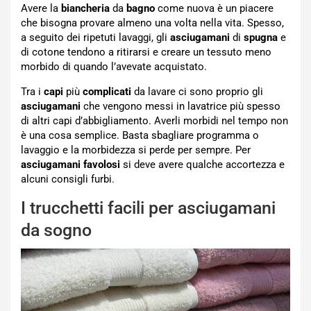
Avere la
biancheria
da
bagno
come nuova è un piacere
che bisogna provare almeno una volta nella vita. Spesso,
a seguito dei ripetuti lavaggi, gli
asciugamani
di
spugna
e
di cotone tendono a ritirarsi e creare un tessuto meno
morbido di quando l’avevate acquistato.
Tra i
capi
più
complicati
da lavare ci sono proprio gli
asciugamani
che vengono messi in lavatrice più spesso
di altri capi d’abbigliamento. Averli morbidi nel tempo non
è una cosa semplice. Basta sbagliare programma o
lavaggio e la morbidezza si perde per sempre. Per
asciugamani favolosi
si deve avere qualche accortezza e
alcuni consigli furbi.
I trucchetti facili per asciugamani
da sogno