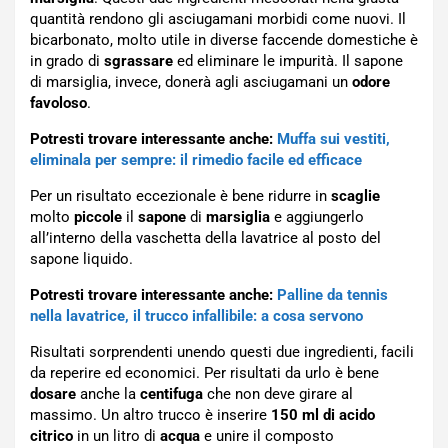
quantità rendono gli asciugamani morbidi come nuovi. Il
bicarbonato, molto utile in diverse faccende domestiche è
in grado di
sgrassare
ed eliminare le impurità. Il sapone
di marsiglia, invece, donerà agli asciugamani un
odore
favoloso
.
Potresti trovare interessante anche:
Muffa sui vestiti,
eliminala per sempre: il rimedio facile ed efficace
Per un risultato eccezionale è bene ridurre in
scaglie
molto
piccole
il
sapone
di
marsiglia
e aggiungerlo
all’interno della vaschetta della lavatrice al posto del
sapone liquido.
Potresti trovare interessante anche:
Palline da tennis
nella lavatrice, il trucco infallibile: a cosa servono
Risultati sorprendenti unendo questi due ingredienti, facili
da reperire ed economici. Per risultati da urlo è bene
dosare
anche la
centifuga
che non deve girare al
massimo. Un altro trucco è inserire
150 ml di acido
citrico
in un litro di
acqua
e unire il composto