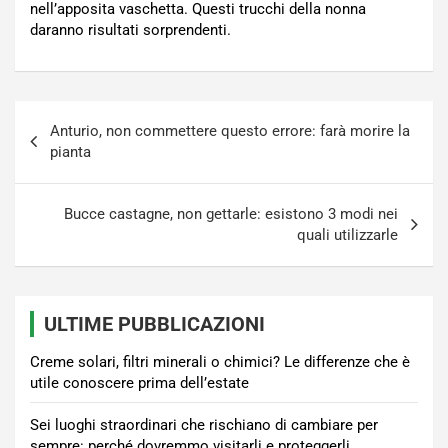
nell’apposita vaschetta. Questi trucchi della nonna
daranno risultati sorprendenti.
Navigazione
Anturio, non commettere questo errore: farà morire la
articoli
pianta
Bucce castagne, non gettarle: esistono 3 modi nei
quali utilizzarle
ULTIME PUBBLICAZIONI
Creme solari, filtri minerali o chimici? Le differenze che è
utile conoscere prima dell’estate
Sei luoghi straordinari che rischiano di cambiare per
sempre: perché dovremmo visitarli e proteggerli