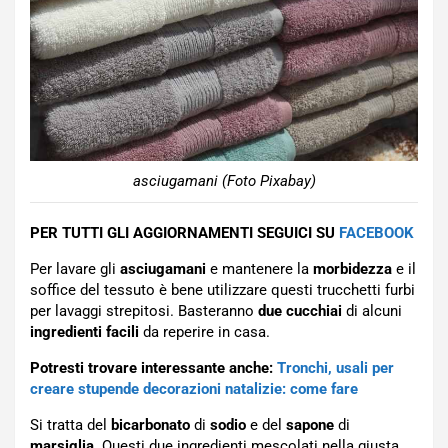
asciugamani (Foto Pixabay)
PER TUTTI GLI AGGIORNAMENTI SEGUICI SU
FACEBOOK
Per lavare gli
asciugamani
e mantenere la
morbidezza
e il
soffice del tessuto è bene utilizzare questi trucchetti furbi
per lavaggi strepitosi. Basteranno
due cucchiai
di alcuni
ingredienti
facili
da reperire in casa.
Potresti trovare interessante anche:
Tronchi, usali per
creare stupende decorazioni natalizie: come fare
Si tratta del
bicarbonato
di
sodio
e del
sapone
di
marsiglia
. Questi due ingredienti mescolati nella giusta