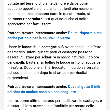
buttate nel terreno di piante da fiore e da balcone
possono apportare alla pianta nutrienti che neanche i
concimi chimici possono dare. In questo modo, si
potranno
risparmiare
tutti quei soldi che di solito
spendiamo per
fertilizzanti
.
Potresti trovare interessante anche:
Pellet, risparmio ma
anche pericolo per la salute? La verità
Usare le
bucce
delle
castagne
può avere anche un effetto
cosmetico. Infatti queste parti di castagna possono
essere utilizzare per
schiarire
in modo naturale il
colore
dei
capelli
. Basterà far
bollire
le
bucce
in 1,5l di acqua per
mezz’ora. Dopo che si è raffreddato il liquido va versato
sul cuoio capelluto dopo lo shampoo per risultati
sorprendenti.
Potresti trovare interessante anche:
Dove si getta il brik
del vino da cucina: occhio a non sbagliare
Inoltre, come ultimo metodo per riutilizzare le castagne, è
sfruttare il loro
aroma
inconfondibile per creare delle