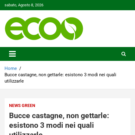
Skip
sabato, Agosto 8, 2026
to
content
Tutelare il nostro Pianeta è la nostra priorità
Ecoo.it
Home
Bucce castagne, non gettarle: esistono 3 modi nei quali
utilizzarle
NEWS GREEN
Bucce castagne, non gettarle:
esistono 3 modi nei quali
utilizzarle