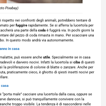
oto Pixabay)
 rispetto nei confronti degli animali, potrebbero tentare di
ammato per
fuggire
rapidamente. Se si afferra la lucertola per
taccherà una parte della
coda
è fuggirà via. In pochi giorni la
tentare del pezzo di coda rimasta in mano. Per scacciare una
e cibo. In questo modo andrà via autonomamente.
ranno in casa
 malattie, può essere anche
utile
. Specialmente se in casa
gradevoli e davvero nocivi. Infatti la lucertola si
ciba
di questi
ì la proliferazione di colonie di blatte o zanzare. Anche per
rcuta, praticamente cieco, è ghiotto di qiesti insetti nocivi per
llare.
i casa
ui “porta male” cacciare una lucertola dalla casa, oppure se
e larve dannose, si può tranquillamente convivere con la
neanche troppo visibile. La tendenza è di nascondersi nelle