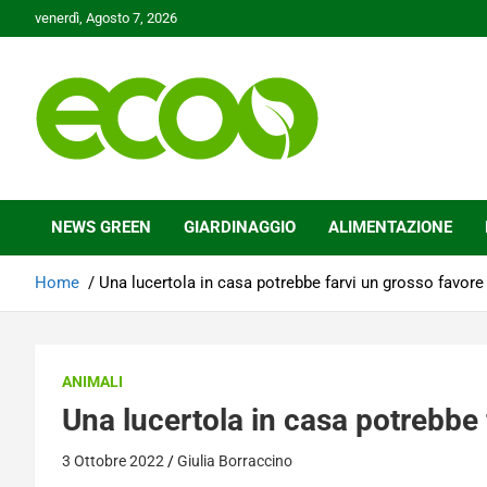
Skip
venerdì, Agosto 7, 2026
to
content
Tutelare il nostro Pianeta è la nostra priorità
Ecoo.it
NEWS GREEN
GIARDINAGGIO
ALIMENTAZIONE
Home
Una lucertola in casa potrebbe farvi un grosso favore
ANIMALI
Una lucertola in casa potrebbe 
3 Ottobre 2022
Giulia Borraccino