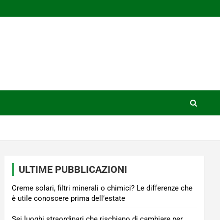
ULTIME PUBBLICAZIONI
Creme solari, filtri minerali o chimici? Le differenze che
è utile conoscere prima dell’estate
Sei luoghi straordinari che rischiano di cambiare per