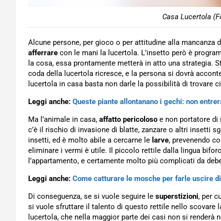
Casa Lucertola (F
Alcune persone, per gioco o per attitudine alla mancanza di
afferrare
con le mani la lucertola. L’insetto però è progr
la cosa, essa prontamente metterà in atto una strategia. S
coda della lucertola ricresce, e la persona si dovrà accon
lucertola in casa basta non darle la possibilità di trovar
Leggi anche:
Queste piante allontanano i gechi: non entre
Ma l’animale in casa,
affatto pericoloso
e non portatore di
c’è il rischio di invasione di blatte, zanzare o altri insetti s
insetti, ed è molto abile a cercarne le
larve
, prevenendo cos
eliminare i vermi è utile. Il piccolo rettile dalla lingua bifo
l’appartamento, e certamente molto più complicati da debe
Leggi anche:
Come catturare le mosche per farle uscire d
Di conseguenza, se si vuole seguire le
superstizioni
, per c
si vuole sfruttare il talento di questo rettile nello scovar
lucertola, che nella maggior parte dei casi non si renderà 