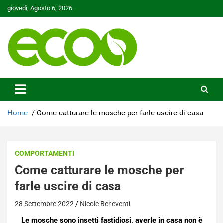
Skip
giovedì, Agosto 6, 2026
to
content
Tutelare il nostro Pianeta è la nostra priorità
Ecoo.it
Home
Come catturare le mosche per farle uscire di casa
COMPORTAMENTI
Come catturare le mosche per
farle uscire di casa
28 Settembre 2022
Nicole Beneventi
Le mosche sono insetti fastidiosi, averle in casa non è