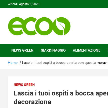
Skip
venerdì, Agosto 7, 2026
to
content
Tutelare il nostro Pianeta è la nostra priorità
Ecoo.it
NEWS GREEN
GIARDINAGGIO
ALIMENTAZIONE
Home
Lascia i tuoi ospiti a bocca aperta con questa merav
NEWS GREEN
Lascia i tuoi ospiti a bocca ap
decorazione