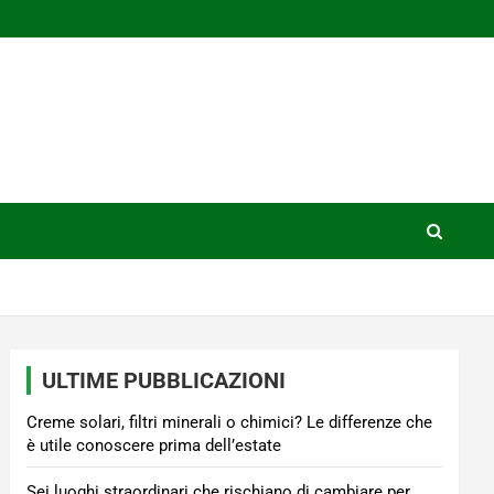
ULTIME PUBBLICAZIONI
Creme solari, filtri minerali o chimici? Le differenze che
è utile conoscere prima dell’estate
Sei luoghi straordinari che rischiano di cambiare per