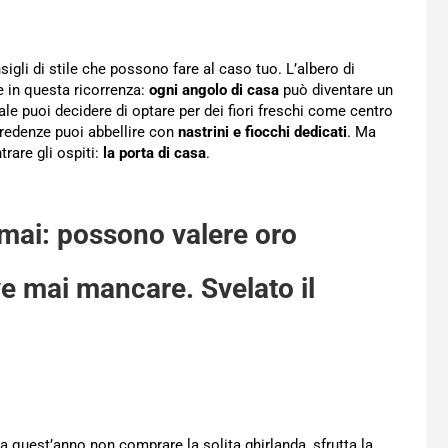
igli di stile che possono fare al caso tuo. L’albero di
 in questa ricorrenza:
ogni angolo di casa
può diventare un
tale puoi decidere di optare per dei fiori freschi come centro
credenze puoi abbellire con
nastrini e fiocchi dedicati
. Ma
rare gli ospiti:
la porta di casa
.
 mai: possono valere oro
e mai mancare. Svelato il
a quest’anno non comprare la solita ghirlanda, sfrutta la