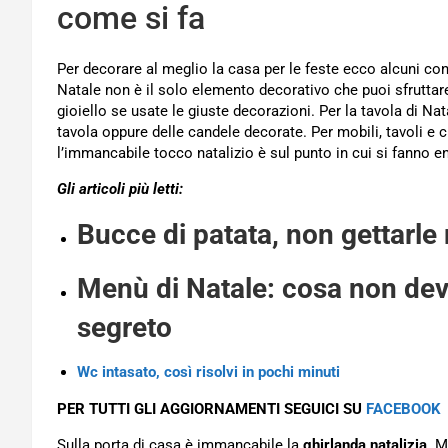
come si fa
Per decorare al meglio la casa per le feste ecco alcuni cons
Natale non è il solo elemento decorativo che puoi sfruttare
gioiello se usate le giuste decorazioni. Per la tavola di Na
tavola oppure delle candele decorate. Per mobili, tavoli e 
l’immancabile tocco natalizio è sul punto in cui si fanno ent
Gli articoli più letti:
Bucce di patata, non gettarle
Menù di Natale: cosa non dev
segreto
Wc intasato, così risolvi in pochi minuti
PER TUTTI GLI AGGIORNAMENTI SEGUICI SU
FACEBOOK
Sulla porta di casa è immancabile la
ghirlanda natalizia
. M