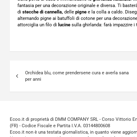
fantasia per una decorazione originale e diversa. Ti baste
di
stecche di cannella,
delle
pigne
e la colla a caldo. Diseg
alternando pigne ai batuffoli di cotone per una decorazione 
attorciglia un filo di
lucine
sulla ghirlanda: farà impazzire i 
Navigazione
Orchidea blu, come prendersene cura e averla sana
articoli
per anni
Ecoo.it di proprietà di DMM COMPANY SRL - Corso Vittorio Ema
(FR) - Codice Fiscale e Partita I.V.A. 03144800608
Ecoo.it non è una testata giornalistica, in quanto viene aggior