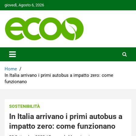
Skip
giovedì, Agosto 6, 2026
to
content
Tutelare il nostro Pianeta è la nostra priorità
Ecoo.it
Home
In Italia arrivano i primi autobus a impatto zero: come
funzionano
SOSTENIBILITÀ
In Italia arrivano i primi autobus a
impatto zero: come funzionano