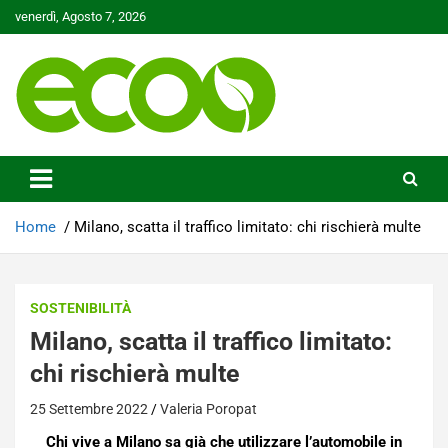
Skip
venerdì, Agosto 7, 2026
to
content
Tutelare il nostro Pianeta è la nostra priorità
Ecoo.it
Home
Milano, scatta il traffico limitato: chi rischierà multe
SOSTENIBILITÀ
Milano, scatta il traffico limitato:
chi rischierà multe
25 Settembre 2022
Valeria Poropat
Chi vive a Milano sa già che utilizzare l’automobile in