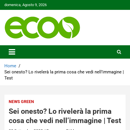
Skip
domenica, Agosto 9, 2026
to
content
Tutelare il nostro Pianeta è la nostra priorità
Ecoo.it
Home
Sei onesto? Lo rivelerà la prima cosa che vedi nell’immagine |
Test
NEWS GREEN
Sei onesto? Lo rivelerà la prima
cosa che vedi nell’immagine | Test