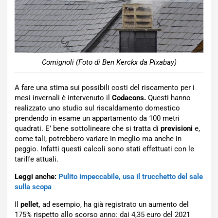
Comignoli (Foto di Ben Kerckx da Pixabay)
A fare una stima sui possibili costi del riscamento per i
mesi invernali è intervenuto il
Codacons.
Questi hanno
realizzato uno studio sul riscaldamento domestico
prendendo in esame un appartamento da 100 metri
quadrati. E’ bene sottolineare che si tratta di
previsioni
e,
come tali, potrebbero variare in meglio ma anche in
peggio. Infatti questi calcoli sono stati effettuati con le
tariffe attuali.
Leggi anche:
Pulito impeccabile, usa il trucchetto del sale
sulla scopa
Il
pellet,
ad esempio, ha già registrato un aumento del
175% rispetto allo scorso anno: dai 4,35 euro del 2021