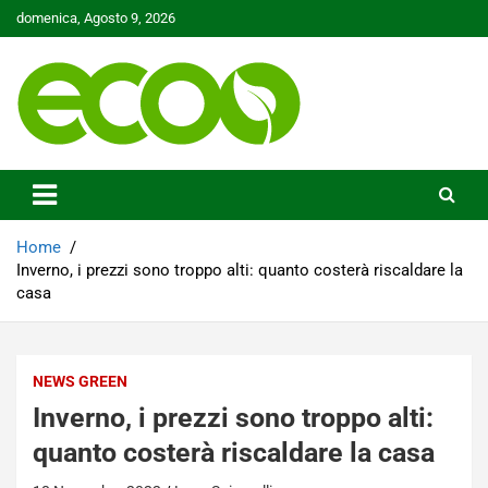
Skip
domenica, Agosto 9, 2026
to
content
Tutelare il nostro Pianeta è la nostra priorità
Ecoo.it
Home
Inverno, i prezzi sono troppo alti: quanto costerà riscaldare la
casa
NEWS GREEN
Inverno, i prezzi sono troppo alti:
quanto costerà riscaldare la casa