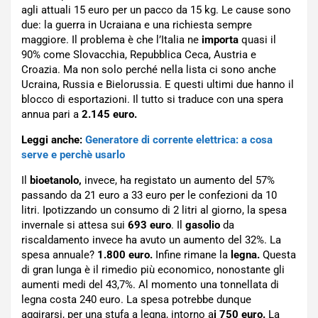
agli attuali 15 euro per un pacco da 15 kg. Le cause sono
due: la guerra in Ucraiana e una richiesta sempre
maggiore. Il problema è che l’Italia ne
importa
quasi il
90% come Slovacchia, Repubblica Ceca, Austria e
Croazia. Ma non solo perché nella lista ci sono anche
Ucraina, Russia e Bielorussia. E questi ultimi due hanno il
blocco di esportazioni. Il tutto si traduce con una spera
annua pari a
2.145 euro.
Leggi anche:
Generatore di corrente elettrica: a cosa
serve e perchè usarlo
Il
bioetanolo,
invece, ha registato un aumento del 57%
passando da 21 euro a 33 euro per le confezioni da 10
litri. Ipotizzando un consumo di 2 litri al giorno, la spesa
invernale si attesa sui
693 euro
. Il
gasolio
da
riscaldamento invece ha avuto un aumento del 32%. La
spesa annuale?
1.800 euro.
Infine rimane la
legna.
Questa
di gran lunga è il rimedio più economico, nonostante gli
aumenti medi del 43,7%. Al momento una tonnellata di
legna costa 240 euro. La spesa potrebbe dunque
aggirarsi, per una stufa a legna, intorno a
i 750 euro.
La