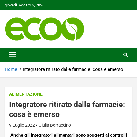
Skip
giovedì, Agosto 6, 2026
to
content
Tutelare il nostro Pianeta è la nostra priorità
Ecoo.it
Home
Integratore ritirato dalle farmacie: cosa è emerso
ALIMENTAZIONE
Integratore ritirato dalle farmacie:
cosa è emerso
9 Luglio 2022
Giulia Borraccino
Anche gli integratori alimentari sono soggetti ai controlli