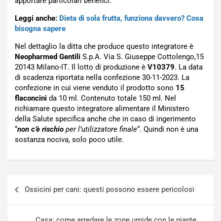
apportare particolari benefici.
Leggi anche:
Dieta di sola frutta, funziona davvero? Cosa
bisogna sapere
Nel dettaglio la ditta che produce questo integratore è
Neopharmed Gentili
S.p.A. Via S. Giuseppe Cottolengo,15
20143 Milano-IT
. Il lotto di produzione è
V10379
. La data
di scadenza riportata nella confezione
30-11-2023
. La
confezione in cui viene venduto il prodotto sono
15
flaconcini
da 10 ml. Contenuto totale 150 ml
. Nel
richiamare questo integratore alimentare il Ministero
della Salute specifica anche che in caso di ingerimento
“
non c’è
rischio
per l’utilizzatore finale
“. Quindi non è una
sostanza nociva, solo poco utile.
Navigazione
Ossicini per cani: questi possono essere pericolosi
articoli
Casa: come arredare le zone umide con le piante