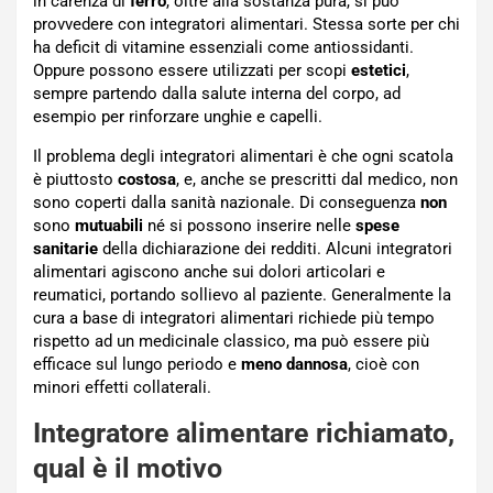
in carenza di
ferro
, oltre alla sostanza pura, si può
provvedere con integratori alimentari. Stessa sorte per chi
ha deficit di vitamine essenziali come antiossidanti.
Oppure possono essere utilizzati per scopi
estetici
,
sempre partendo dalla salute interna del corpo, ad
esempio per rinforzare unghie e capelli.
Il problema degli integratori alimentari è che ogni scatola
è piuttosto
costosa
, e, anche se prescritti dal medico, non
sono coperti dalla sanità nazionale. Di conseguenza
non
sono
mutuabili
né si possono inserire nelle
spese
sanitarie
della dichiarazione dei redditi. Alcuni integratori
alimentari agiscono anche sui dolori articolari e
reumatici, portando sollievo al paziente. Generalmente la
cura a base di integratori alimentari richiede più tempo
rispetto ad un medicinale classico, ma può essere più
efficace sul lungo periodo e
meno dannosa
, cioè con
minori effetti collaterali.
Integratore alimentare richiamato,
qual è il motivo