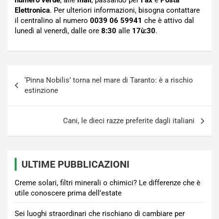
numero verde
, alle
mail
, passando per
Fax
e
Posta
Elettronica
. Per ulteriori informazioni, bisogna contattare
il centralino al numero
0039 06 59941
che è attivo dal
lunedì al venerdì, dalle ore
8:30
alle
17ù:30
.
Navigazione
‘Pinna Nobilis’ torna nel mare di Taranto: è a rischio
articoli
estinzione
Cani, le dieci razze preferite dagli italiani
ULTIME PUBBLICAZIONI
Creme solari, filtri minerali o chimici? Le differenze che è
utile conoscere prima dell’estate
Sei luoghi straordinari che rischiano di cambiare per