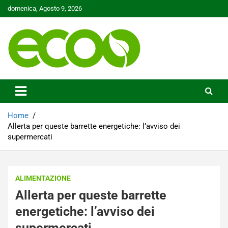
Skip
domenica, Agosto 9, 2026
to
content
Tutelare il nostro Pianeta è la nostra priorità
Ecoo.it
Home
Allerta per queste barrette energetiche: l’avviso dei
supermercati
ALIMENTAZIONE
Allerta per queste barrette
energetiche: l’avviso dei
supermercati