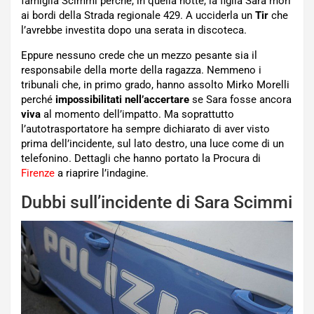
famiglia Scimmi perché, in quella notte, la figlia Sara morì
ai bordi della Strada regionale 429. A ucciderla un
Tir
che
l’avrebbe investita dopo una serata in discoteca.
Eppure nessuno crede che un mezzo pesante sia il
responsabile della morte della ragazza. Nemmeno i
tribunali che, in primo grado, hanno assolto Mirko Morelli
perché
impossibilitati nell’accertare
se Sara fosse ancora
viva
al momento dell’impatto. Ma soprattutto
l’autotrasportatore ha sempre dichiarato di aver visto
prima dell’incidente, sul lato destro, una luce come di un
telefonino. Dettagli che hanno portato la Procura di
Firenze
a riaprire l’indagine.
Dubbi sull’incidente di Sara Scimmi