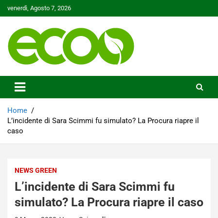
Skip
venerdì, Agosto 7, 2026
to
content
Tutelare il nostro Pianeta è la nostra priorità
Ecoo.it
Home
L’incidente di Sara Scimmi fu simulato? La Procura riapre il
caso
NEWS GREEN
L’incidente di Sara Scimmi fu
simulato? La Procura riapre il caso