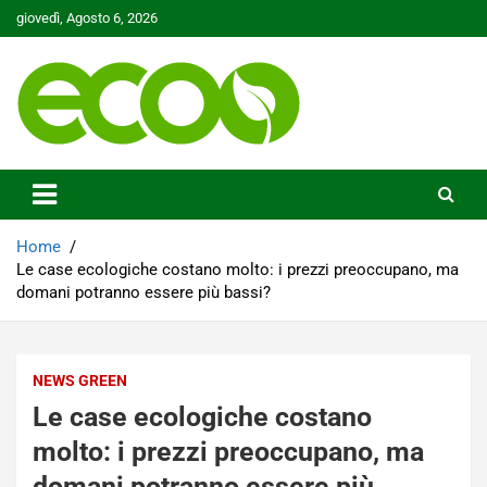
Skip
giovedì, Agosto 6, 2026
to
content
Tutelare il nostro Pianeta è la nostra priorità
Ecoo.it
Home
Le case ecologiche costano molto: i prezzi preoccupano, ma
domani potranno essere più bassi?
NEWS GREEN
Le case ecologiche costano
molto: i prezzi preoccupano, ma
domani potranno essere più