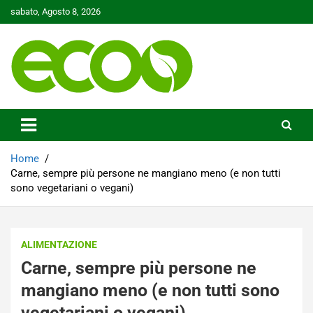
Skip
sabato, Agosto 8, 2026
to
content
Tutelare il nostro Pianeta è la nostra priorità
Ecoo.it
Home
Carne, sempre più persone ne mangiano meno (e non tutti
sono vegetariani o vegani)
ALIMENTAZIONE
Carne, sempre più persone ne
mangiano meno (e non tutti sono
vegetariani o vegani)