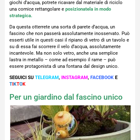
giochi d’acqua, potrete ricavare dal materiale di riciclo
una cornice rettangolare e
posizionatela in modo
strategica.
Da questa otterrete una sorta di parete d’acqua, un
fascino che non passerà assolutamente inosservato. Può
esserti utile in questi casi il ripiano di vetro di un tavolo e
su di essa fai scorrere il velo d’acqua, assolutamente
incantevole. Ma non solo vetro, anche una semplice
lastra in metallo – come ad esempio il rame – può
essere protagonista di una fontana dal design unico.
SEGUICI SU
TELEGRAM
,
INSTAGRAM
,
FACEBOOK
E
T
I
K
T
O
K
Per un giardino dal fascino unico