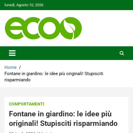
Skip
lunedì, Agosto 10, 2026
to
content
Tutelare il nostro Pianeta è la nostra priorità
Ecoo.it
Home
Fontane in giardino: le idee più originali! Stupisciti
risparmiando
COMPORTAMENTI
Fontane in giardino: le idee più
originali! Stupisciti risparmiando