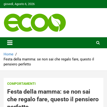
Skip
giovedì, Agosto 6, 2026
to
content
Tutelare il nostro Pianeta è la nostra priorità
Ecoo.it
Home
Festa della mamma: se non sai che regalo fare, questo il
pensiero perfetto
COMPORTAMENTI
Festa della mamma: se non sai
che regalo fare, questo il pensiero
perfetto