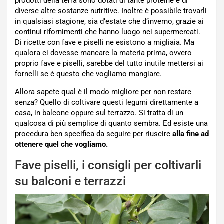
prodotti della terra sono dotati di tante proteine e di
diverse altre sostanze nutritive. Inoltre è possibile trovarli
in qualsiasi stagione, sia d’estate che d’inverno, grazie ai
continui rifornimenti che hanno luogo nei supermercati.
Di ricette con fave e piselli ne esistono a migliaia. Ma
qualora ci dovesse mancare la materia prima, ovvero
proprio fave e piselli, sarebbe del tutto inutile mettersi ai
fornelli se è questo che vogliamo mangiare.
Allora sapete qual è il modo migliore per non restare
senza? Quello di coltivare questi legumi direttamente a
casa, in balcone oppure sul terrazzo. Si tratta di un
qualcosa di più semplice di quanto sembra. Ed esiste una
procedura ben specifica da seguire per riuscire
alla fine ad
ottenere quel che vogliamo.
Fave piselli, i consigli per coltivarli
su balconi e terrazzi