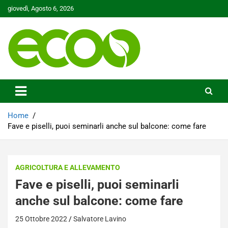
Skip
giovedì, Agosto 6, 2026
to
content
Tutelare il nostro Pianeta è la nostra priorità
Ecoo.it
Home
Fave e piselli, puoi seminarli anche sul balcone: come fare
AGRICOLTURA E ALLEVAMENTO
Fave e piselli, puoi seminarli
anche sul balcone: come fare
25 Ottobre 2022
Salvatore Lavino