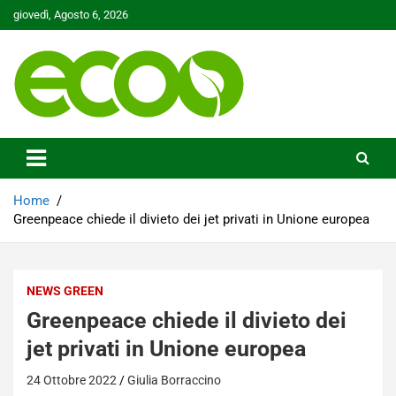
Skip
giovedì, Agosto 6, 2026
to
content
Tutelare il nostro Pianeta è la nostra priorità
Ecoo.it
Home
Greenpeace chiede il divieto dei jet privati in Unione europea
NEWS GREEN
Greenpeace chiede il divieto dei
jet privati in Unione europea
24 Ottobre 2022
Giulia Borraccino