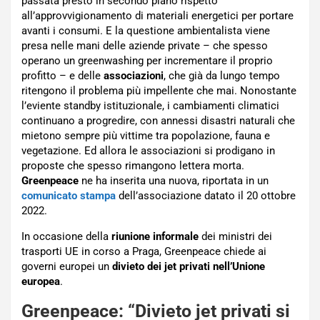
passata presto in secondo piano rispetto
all’approvvigionamento di materiali energetici per portare
avanti i consumi. E la questione ambientalista viene
presa nelle mani delle aziende private – che spesso
operano un greenwashing per incrementare il proprio
profitto – e delle
associazioni
, che già da lungo tempo
ritengono il problema più impellente che mai. Nonostante
l’eviente standby istituzionale, i cambiamenti climatici
continuano a progredire, con annessi disastri naturali che
mietono sempre più vittime tra popolazione, fauna e
vegetazione. Ed allora le associazioni si prodigano in
proposte che spesso rimangono lettera morta.
Greenpeace
ne ha inserita una nuova, riportata in un
comunicato stampa
dell’associazione datato il 20 ottobre
2022.
In occasione della
riunione informale
dei ministri dei
trasporti UE in corso a Praga, Greenpeace chiede ai
governi europei un
divieto dei jet privati nell’Unione
europea
.
Greenpeace: “Divieto jet privati si