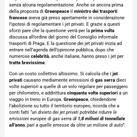
senza alcuna regolamentazione. Anche se ancora prima
della proposta di
Greenpeace
il
ministro dei trasporti
francese
aveva già preso apertamente in considerazione
l’ipotesi di regolamentare i jet privati. E grazie a questi
sforzi pare che la questione verrà per la
prima volta
discussa all’ordine del giorno del Consiglio informale
trasporti di Praga. E la questione dei jet privati inizia ad
entrare nell’agenda dell’opinione pubblica, dopo che
numerose
celebrità
, anche italiane, hanno preso i jet per
tratte brevissime
.
Con un costo collettivo altissimo. Si calcola che i
jet
privati
causano mediamente emissioni di
gas serra
dieci
volte superiori a quelle di un volo regolare per passeggero
per chilometro, e addirittura
cinquanta volte superiori
a un
viaggio in treno in Europa.
Greenpeace
, chiedendone
l’abolizione su tutto il territorio europeo, ricorda che a
conti fatti
“un divieto dei jet privati potrebbe ridurre le
emissioni europee di gas serra d
i 1,8 milioni di tonnellate
all’anno
, pari a quelle emesse da oltre un milione di auto”.